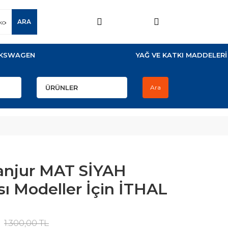
ARA
KSWAGEN
YAĞ VE KATKI MADDELERİ
Ara
anjur MAT SİYAH
sı Modeller İçin İTHAL
1.300,00 TL