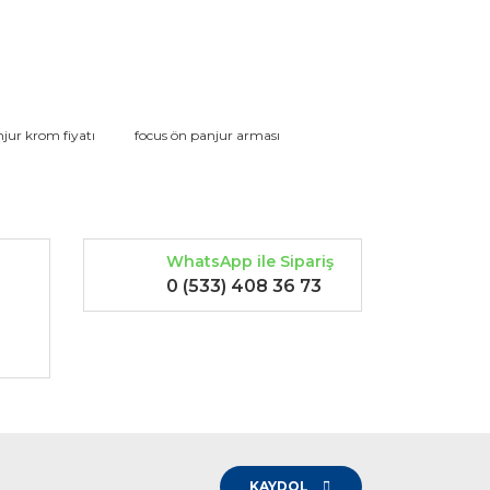
rak tarafımıza iletebilirsiniz.
jur krom fiyatı
focus ön panjur arması
WhatsApp ile Sipariş
0 (533) 408 36 73
-
KAYDOL