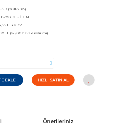
S 3 (2011-2015)
 8200 BE - İTHAL
3,33 TL + KDV
00 TL (%5,00 havale indirimi)
TE EKLE
HIZLI SATIN AL
i
Önerileriniz