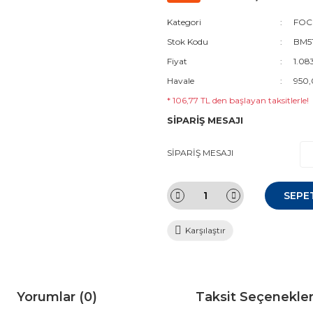
Kategori
FOCU
Stok Kodu
BM51
Fiyat
1.08
Havale
950,
* 106,77 TL den başlayan taksitlerle!
SİPARİŞ MESAJI
SİPARİŞ MESAJI
SEPE
Karşılaştır
Yorumlar (0)
Taksit Seçenekler