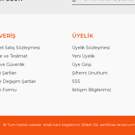
VERİŞ
ÜYELİK
li Satış Sözleşmesi
Üyelik Sözleşmesi
 ve Teslimat
Yeni Üyelik
k ve Güvenlik
Üye Girişi
 Şartları
Şifremi Unuttum
e Değişim Şartları
SSS
im Formu
İletişim Bilgilerimiz
© Tüm hakları saklıdır. Kredi kartı bilgileriniz 256bit SSL sertifikası ile korun