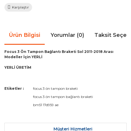
Karşılaştır
Ürün Bilgisi
Yorumlar (0)
Taksit Seçen
Focus 3 Ön Tampon Bağlantı Braketi Sol 2011-2018 Arası
Modeller İçin YERLİ
YERLİ ÜRETİM
Bu ürünün fiyat bilgisi, resim, ürün açıklamalarında ve diğer
Etiketler :
focus 3 ön tampon braketi
konularda yetersiz gördüğünüz noktaları öneri formunu
Bu ürüne ilk yorumu siz yapın!
focus 3 ön tampon bağlantı braketi
kullanarak tarafımıza iletebilirsiniz.
Görüş ve önerileriniz için teşekkür ederiz.
bm51 17d959 ae
Yorum Yaz
Ürün resmi kalitesiz, bozuk veya görüntülenemiyor.
Ürün açıklamasında eksik bilgiler bulunuyor.
Müşteri Hizmetleri