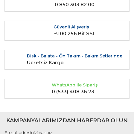
0 850 303 82 00
Ürün bilgilerinde hatalar bulunuyor.
Ürün fiyatı diğer sitelerden daha pahalı.
Bu ürüne benzer farklı alternatifler olmalı.
Güvenli Alışveriş
%100 256 Bit SSL
Disk - Balata - Ön Takım - Bakım Setlerinde
Gönder
Ücretsiz Kargo
WhatsApp ile Sipariş
0 (533) 408 36 73
KAMPANYALARIMIZDAN HABERDAR OLUN