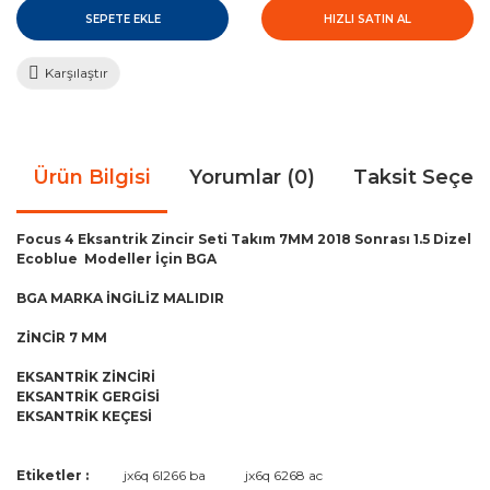
SEPETE EKLE
HIZLI SATIN AL
Karşılaştır
Ürün Bilgisi
Yorumlar (0)
Taksit Seçen
Focus 4 Eksantrik Zincir Seti Takım 7MM 2018 Sonrası 1.5 Dizel
Ecoblue Modeller İçin BGA
BGA MARKA İNGİLİZ MALIDIR
ZİNCİR 7 MM
EKSANTRİK ZİNCİRİ
EKSANTRİK GERGİSİ
EKSANTRİK KEÇESİ
Bu ürünün fiyat bilgisi, resim, ürün açıklamalarında ve diğer
Etiketler :
jx6q 6l266 ba
jx6q 6268 ac