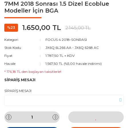
7MM 2018 Sonrası 1.5 Dizel Ecoblue
Modeller İçin BGA
1.650,00 TL
2.145,00 TL
%23
Kategori
FOCUS 4 2018-SONRASI
Stok Kodu
JX6Q 6L266 AA - JX6Q 6268 AC
Fiyat
1.787,50 TL + KDV
Havale
1.567,50 TL (%5,00 havale indirimi)
* 176,18 TL den başlayan taksitlerle!
SİPARİŞ MESAJI
SİPARİŞ MESAJI