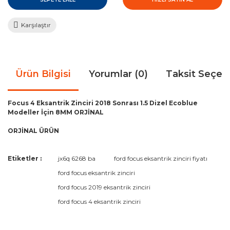
Karşılaştır
Ürün Bilgisi
Yorumlar (0)
Taksit Seçen
Focus 4 Eksantrik Zinciri 2018 Sonrası 1.5 Dizel Ecoblue
Modeller İçin 8MM ORJİNAL
ORJİNAL ÜRÜN
Bu ürünün fiyat bilgisi, resim, ürün açıklamalarında ve diğer
Etiketler :
jx6q 6268 ba
ford focus eksantrik zinciri fiyatı
konularda yetersiz gördüğünüz noktaları öneri formunu
Bu ürüne ilk yorumu siz yapın!
ford focus eksantrik zinciri
kullanarak tarafımıza iletebilirsiniz.
Görüş ve önerileriniz için teşekkür ederiz.
ford focus 2019 eksantrik zinciri
ford focus 4 eksantrik zinciri
Yorum Yaz
Ürün resmi kalitesiz, bozuk veya görüntülenemiyor.
Ürün açıklamasında eksik bilgiler bulunuyor.