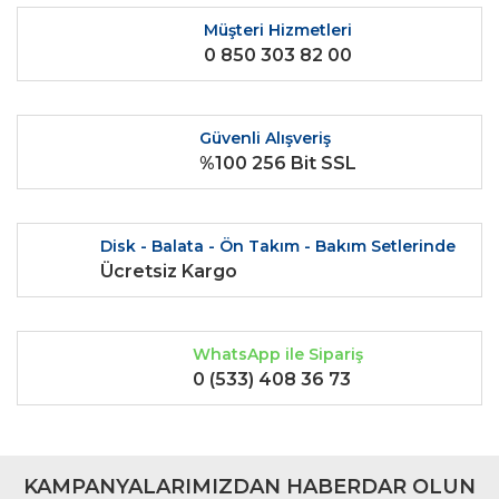
Ürün bilgilerinde hatalar bulunuyor.
Müşteri Hizmetleri
0 850 303 82 00
Ürün fiyatı diğer sitelerden daha pahalı.
Bu ürüne benzer farklı alternatifler olmalı.
Güvenli Alışveriş
%100 256 Bit SSL
Gönder
Disk - Balata - Ön Takım - Bakım Setlerinde
Ücretsiz Kargo
WhatsApp ile Sipariş
0 (533) 408 36 73
KAMPANYALARIMIZDAN HABERDAR OLUN