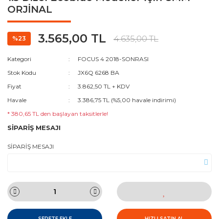
ORJİNAL
3.565,00 TL
4.635,00 TL
%23
Kategori
FOCUS 4 2018-SONRASI
Stok Kodu
JX6Q 6268 BA
Fiyat
3.862,50 TL + KDV
Havale
3.386,75 TL (%5,00 havale indirimi)
* 380,65 TL den başlayan taksitlerle!
SİPARİŞ MESAJI
SİPARİŞ MESAJI
SEPETE EKLE
HIZLI SATIN AL