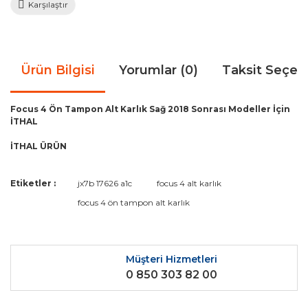
Karşılaştır
Ürün Bilgisi
Yorumlar (0)
Taksit Seçen
Focus 4 Ön Tampon Alt Karlık Sağ 2018 Sonrası Modeller İçin
İTHAL
İTHAL ÜRÜN
Bu ürünün fiyat bilgisi, resim, ürün açıklamalarında ve diğer
Etiketler :
jx7b 17626 a1c
focus 4 alt karlık
konularda yetersiz gördüğünüz noktaları öneri formunu
Bu ürüne ilk yorumu siz yapın!
focus 4 ön tampon alt karlık
kullanarak tarafımıza iletebilirsiniz.
Görüş ve önerileriniz için teşekkür ederiz.
Yorum Yaz
Ürün resmi kalitesiz, bozuk veya görüntülenemiyor.
Müşteri Hizmetleri
0 850 303 82 00
Ürün açıklamasında eksik bilgiler bulunuyor.
Ürün bilgilerinde hatalar bulunuyor.