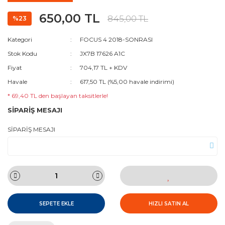
650,00 TL
845,00 TL
%23
Kategori
FOCUS 4 2018-SONRASI
Stok Kodu
JX7B 17626 A1C
Fiyat
704,17 TL + KDV
Havale
617,50 TL (%5,00 havale indirimi)
* 69,40 TL den başlayan taksitlerle!
SİPARİŞ MESAJI
SİPARİŞ MESAJI
SEPETE EKLE
HIZLI SATIN AL