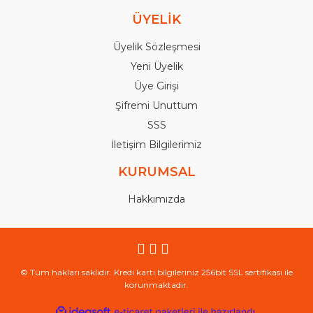
ÜYELİK
Üyelik Sözleşmesi
Yeni Üyelik
Üye Girişi
Şifremi Unuttum
SSS
İletişim Bilgilerimiz
KURUMSAL
Hakkımızda
© Tüm hakları saklıdır. Kredi kartı bilgileriniz 256bit SSL sertifikası ile
korunmaktadır.
ile
ideasoft
e-