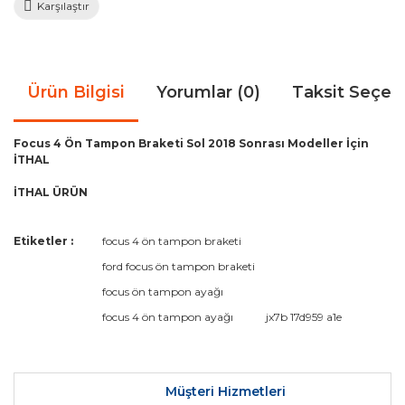
Karşılaştır
Ürün Bilgisi
Yorumlar (0)
Taksit Seçen
Focus 4 Ön Tampon Braketi Sol 2018 Sonrası Modeller İçin
İTHAL
İTHAL ÜRÜN
Bu ürünün fiyat bilgisi, resim, ürün açıklamalarında ve diğer
Etiketler :
focus 4 ön tampon braketi
konularda yetersiz gördüğünüz noktaları öneri formunu
Bu ürüne ilk yorumu siz yapın!
ford focus ön tampon braketi
kullanarak tarafımıza iletebilirsiniz.
Görüş ve önerileriniz için teşekkür ederiz.
focus ön tampon ayağı
focus 4 ön tampon ayağı
jx7b 17d959 a1e
Yorum Yaz
Ürün resmi kalitesiz, bozuk veya görüntülenemiyor.
Ürün açıklamasında eksik bilgiler bulunuyor.
Ürün bilgilerinde hatalar bulunuyor.
Müşteri Hizmetleri