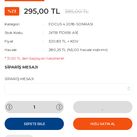
295,00 TL
385,00 TL
%23
Kategori
FOCUS 4 2018-SONRASI
Stok Kodu
JX7B 17D959 A1E
Fiyat
320,83 TL + KDV
Havale
280,25 TL (%5,00 havale indirimi)
* 31,50 TL den başlayan taksitlerle!
SİPARİŞ MESAJI
SİPARİŞ MESAJI
SEPETE EKLE
HIZLI SATIN AL