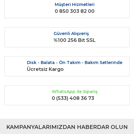
Ürün resmi kalitesiz, bozuk veya görüntülenemiyor.
Müşteri Hizmetleri
0 850 303 82 00
Ürün açıklamasında eksik bilgiler bulunuyor.
Ürün bilgilerinde hatalar bulunuyor.
Ürün fiyatı diğer sitelerden daha pahalı.
Güvenli Alışveriş
Bu ürüne benzer farklı alternatifler olmalı.
%100 256 Bit SSL
Disk - Balata - Ön Takım - Bakım Setlerinde
Ücretsiz Kargo
Gönder
WhatsApp ile Sipariş
0 (533) 408 36 73
KAMPANYALARIMIZDAN HABERDAR OLUN