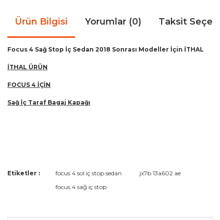
Ürün Bilgisi
Yorumlar (0)
Taksit Seçen
Focus 4 Sağ Stop İç Sedan 2018 Sonrası Modeller İçin İTHAL
İTHAL ÜRÜN
FOCUS 4 İÇİN
Sağ İç Taraf Bagaj Kapağı
Bu ürünün fiyat bilgisi, resim, ürün açıklamalarında ve diğer
Etiketler :
focus 4 sol iç stop sedan
jx7b 13a602 ae
konularda yetersiz gördüğünüz noktaları öneri formunu
Bu ürüne ilk yorumu siz yapın!
focus 4 sağ iç stop
kullanarak tarafımıza iletebilirsiniz.
Görüş ve önerileriniz için teşekkür ederiz.
Yorum Yaz