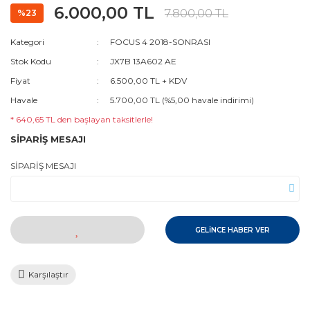
6.000,00 TL
7.800,00 TL
%23
Kategori
FOCUS 4 2018-SONRASI
Stok Kodu
JX7B 13A602 AE
Fiyat
6.500,00 TL + KDV
Havale
5.700,00 TL (%5,00 havale indirimi)
* 640,65 TL den başlayan taksitlerle!
SİPARİŞ MESAJI
SİPARİŞ MESAJI
GELİNCE HABER VER
Karşılaştır