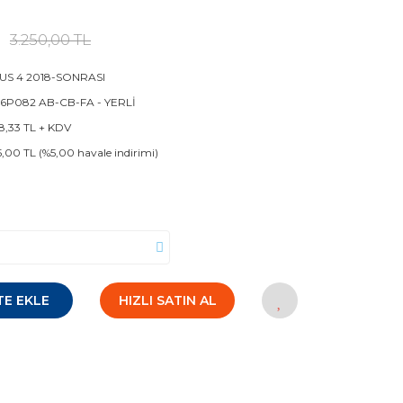
3.250,00 TL
US 4 2018-SONRASI
 6P082 AB-CB-FA - YERLİ
8,33 TL + KDV
5,00 TL (%5,00 havale indirimi)
TE EKLE
HIZLI SATIN AL