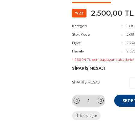
2.500,00 TL
%23
Kategori
FOC
Stok Kodu
JX61
Fiyat
2.70
Havale
2.37
* 266,94 TL den başlayan taksitlerle!
SİPARİŞ MESAJI
SİPARİŞ MESAJI
SEPE
Karşılaştır