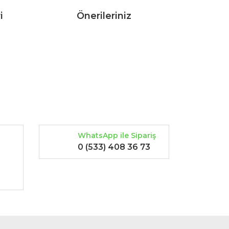
i
Önerileriniz
rak tarafımıza iletebilirsiniz.
WhatsApp ile Sipariş
0 (533) 408 36 73
-