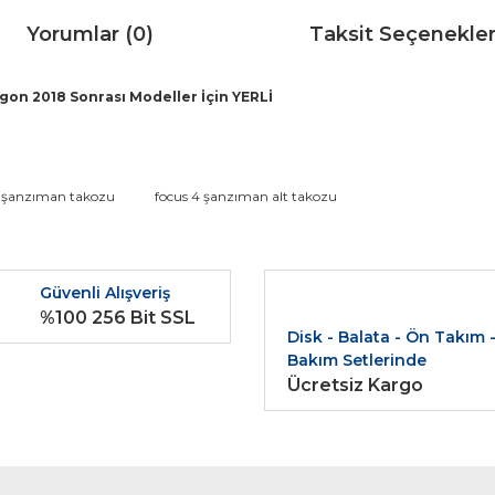
Yorumlar (0)
Taksit Seçenekler
agon 2018 Sonrası Modeller İçin YERLİ
da ve diğer konularda yetersiz gördüğünüz noktaları öneri formunu kullana
4 şanzıman takozu
focus 4 şanzıman alt takozu
Bu ürüne ilk yorumu siz yapın!
r.
Güvenli Alışveriş
Yorum Yaz
%100 256 Bit SSL
Disk - Balata - Ön Takım 
Bakım Setlerinde
Ücretsiz Kargo