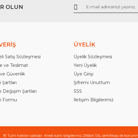
R OLUN
Gönder
VERİŞ
ÜYELİK
li Satış Sözleşmesi
Üyelik Sözleşmesi
 ve Teslimat
Yeni Üyelik
k ve Güvenlik
Üye Girişi
 Şartları
Şifremi Unuttum
e Değişim Şartları
SSS
im Formu
İletişim Bilgilerimiz
© Tüm hakları saklıdır. Kredi kartı bilgileriniz 256bit SSL sertifikası ile korun