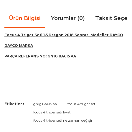
Ürün Bilgisi
Yorumlar (0)
Taksit Seçen
Focus 4 Triger Seti 1.5 Dragon 2018 Sonrası Modeller DAYCO
DAYCO MARKA
PARÇA REFERANS NO: GN1G 8A615 AA
Bu ürünün fiyat bilgisi, resim, ürün açıklamalarında ve diğer
Etiketler :
gn1g 8a615 aa
focus 4 triger seti
konularda yetersiz gördüğünüz noktaları öneri formunu
Bu ürüne ilk yorumu siz yapın!
focus 4 triger seti fiyatı
kullanarak tarafımıza iletebilirsiniz.
Görüş ve önerileriniz için teşekkür ederiz.
focus 4 triger seti ne zaman değişir
Yorum Yaz