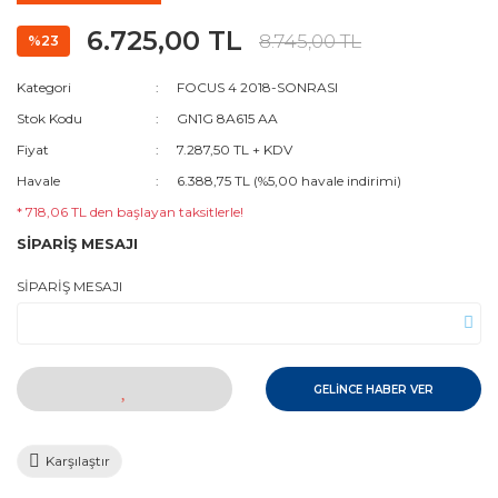
6.725,00 TL
8.745,00 TL
%23
Kategori
FOCUS 4 2018-SONRASI
Stok Kodu
GN1G 8A615 AA
Fiyat
7.287,50 TL + KDV
Havale
6.388,75 TL (%5,00 havale indirimi)
* 718,06 TL den başlayan taksitlerle!
SİPARİŞ MESAJI
SİPARİŞ MESAJI
GELİNCE HABER VER
Karşılaştır