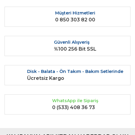
Ürün resmi kalitesiz, bozuk veya görüntülenemiyor.
Ürün açıklamasında eksik bilgiler bulunuyor.
Müşteri Hizmetleri
0 850 303 82 00
Ürün bilgilerinde hatalar bulunuyor.
Ürün fiyatı diğer sitelerden daha pahalı.
Bu ürüne benzer farklı alternatifler olmalı.
Güvenli Alışveriş
%100 256 Bit SSL
Disk - Balata - Ön Takım - Bakım Setlerinde
Gönder
Ücretsiz Kargo
WhatsApp ile Sipariş
0 (533) 408 36 73