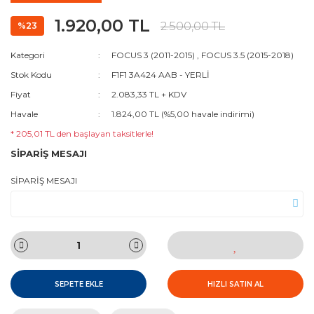
1.920,00 TL
2.500,00 TL
%23
Kategori
FOCUS 3 (2011-2015)
,
FOCUS 3.5 (2015-2018)
Stok Kodu
F1F1 3A424 AAB - YERLİ
Fiyat
2.083,33 TL + KDV
Havale
1.824,00 TL (%5,00 havale indirimi)
* 205,01 TL den başlayan taksitlerle!
SİPARİŞ MESAJI
SİPARİŞ MESAJI
SEPETE EKLE
HIZLI SATIN AL