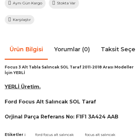
Aynı Gün Kargo
Stokta Var
Karşılaştır
Ürün Bilgisi
Yorumlar (0)
Taksit Seçen
Focus 3 Alt Tabla Salıncak SOL Taraf 2011-2018 Arası Modeller
İçin YERLİ
YERLİ Üretim.
Ford Focus Alt Salıncak SOL Taraf
Orjinal Parça Referans No: F1F1 3A424 AAB
Bu ürünün fiyat bilgisi, resim, ürün açıklamalarında ve diğer
Etiketler :
ford focus alt salıncak
focus alt salıncak
konularda yetersiz gördüğünüz noktaları öneri formunu