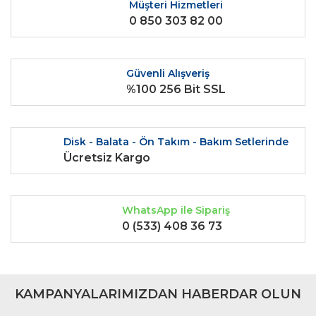
Ürün fiyatı diğer sitelerden daha pahalı.
Müşteri Hizmetleri
0 850 303 82 00
Bu ürüne benzer farklı alternatifler olmalı.
Güvenli Alışveriş
%100 256 Bit SSL
Gönder
Disk - Balata - Ön Takım - Bakım Setlerinde
Ücretsiz Kargo
WhatsApp ile Sipariş
0 (533) 408 36 73
KAMPANYALARIMIZDAN HABERDAR OLUN