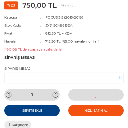
750,00 TL
975,00 TL
%23
Kategori
FOCUS 3.5 (2015-2018)
Stok Kodu
JX61 5C486 BEA
Fiyat
812,50 TL + KDV
Havale
712,50 TL (%5,00 havale indirimi)
* 80,08 TL den başlayan taksitlerle!
SİPARİŞ MESAJI
SİPARİŞ MESAJI
SEPETE EKLE
HIZLI SATIN AL
Karşılaştır