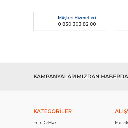
Ürün resmi kalitesiz, bozuk veya görüntülenemiyo
Ürün açıklamasında eksik bilgiler bulunuyor.
Müşteri Hizmetleri
Ürün bilgilerinde hatalar bulunuyor.
0 850 303 82 00
Ürün fiyatı diğer sitelerden daha pahalı.
Bu ürüne benzer farklı alternatifler olmalı.
KAMPANYALARIMIZDAN HABERDA
KATEGORİLER
ALIŞ
Ford C-Max
Mesafe