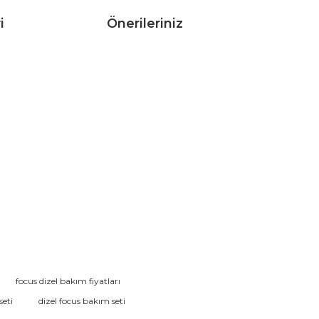
i
Önerileriniz
rak tarafımıza iletebilirsiniz.
focus dizel bakım fiyatları
seti
dizel focus bakım seti