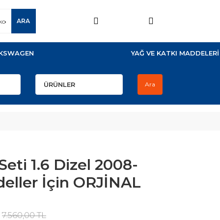
ARA
KSWAGEN
YAĞ VE KATKI MADDELERİ
Ara
eti 1.6 Dizel 2008-
deller İçin ORJİNAL
7.560,00 TL