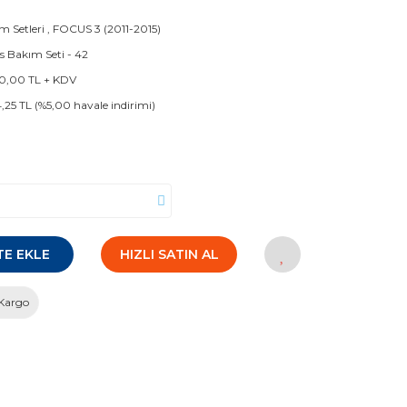
m Setleri
,
FOCUS 3 (2011-2015)
s Bakım Seti - 42
0,00 TL + KDV
4,25 TL (%5,00 havale indirimi)
TE EKLE
HIZLI SATIN AL
Kargo