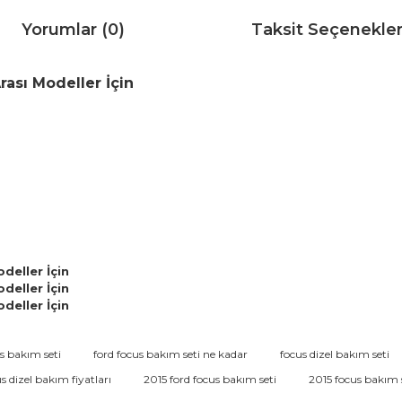
Yorumlar (0)
Taksit Seçenekler
rası Modeller İçin
deller İçin
deller İçin
deller İçin
da ve diğer konularda yetersiz gördüğünüz noktaları öneri formunu kullana
us bakım seti
ford focus bakım seti ne kadar
focus dizel bakım seti
Bu ürüne ilk yorumu siz yapın!
s dizel bakım fiyatları
2015 ford focus bakım seti
2015 focus bakım 