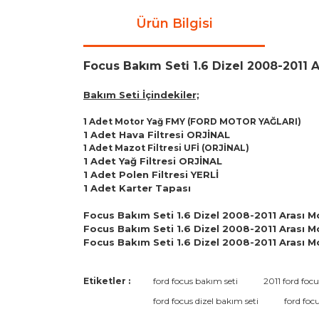
Ürün Bilgisi
Focus Bakım Seti 1.6 Dizel 2008-2011 A
Bakım Seti İçindekiler;
1 Adet Motor Yağ FMY (FORD MOTOR YAĞLARI)
1 Adet Hava Filtresi ORJİNAL
1 Adet Mazot Filtresi UFİ (ORJİNAL)
1 Adet Yağ Filtresi ORJİNAL
1 Adet Polen Filtresi YERLİ
1 Adet Karter Tapası
Focus Bakım Seti 1.6 Dizel 2008-2011 Arası Mo
Focus Bakım Seti 1.6 Dizel 2008-2011 Arası Mo
Focus Bakım Seti 1.6 Dizel 2008-2011 Arası Mo
Bu ürünün fiyat bilgisi, resim, ürün açıklamaların
Etiketler :
ford focus bakım seti
2011 ford foc
Görüş ve önerileriniz için teşekkür ederiz.
ford focus dizel bakım seti
ford focu