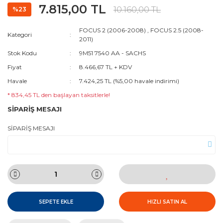
7.815,00 TL
10.160,00 TL
%23
FOCUS 2 (2006-2008)
,
FOCUS 2.5 (2008-
Kategori
2011)
Stok Kodu
9M51 7540 AA - SACHS
Fiyat
8.466,67 TL + KDV
Havale
7.424,25 TL (%5,00 havale indirimi)
* 834,45 TL den başlayan taksitlerle!
SİPARİŞ MESAJI
SİPARİŞ MESAJI
SEPETE EKLE
HIZLI SATIN AL