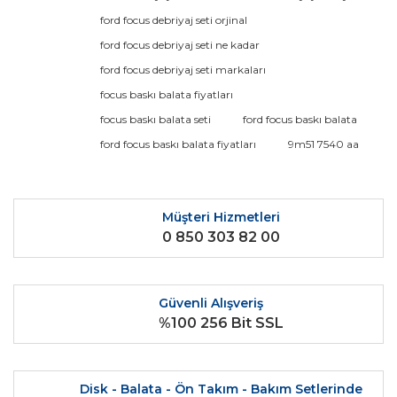
konularda yetersiz gördüğünüz noktaları öneri formunu
Bu ürüne ilk yorumu siz yapın!
ford focus debriyaj seti orjinal
kullanarak tarafımıza iletebilirsiniz.
Görüş ve önerileriniz için teşekkür ederiz.
ford focus debriyaj seti ne kadar
ford focus debriyaj seti markaları
Yorum Yaz
Ürün resmi kalitesiz, bozuk veya görüntülenemiyor.
focus baskı balata fiyatları
Ürün açıklamasında eksik bilgiler bulunuyor.
focus baskı balata seti
ford focus baskı balata
Ürün bilgilerinde hatalar bulunuyor.
ford focus baskı balata fiyatları
9m51 7540 aa
Ürün fiyatı diğer sitelerden daha pahalı.
Bu ürüne benzer farklı alternatifler olmalı.
Müşteri Hizmetleri
0 850 303 82 00
Güvenli Alışveriş
Gönder
%100 256 Bit SSL
Disk - Balata - Ön Takım - Bakım Setlerinde