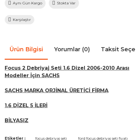
Aynı Gün Kargo
Stokta Var
Karşılaştır
Ürün Bilgisi
Yorumlar (0)
Taksit Seçen
Focus 2 Debriyaj Seti 1.6 Dizel 2006-2010 Arası
Modeller İçin SACHS
SACHS MARKA ORJİNAL ÜRETİCİ FİRMA
1.6 DİZEL 5 İLERİ
BİLYASIZ
Bu ürünün fiyat bilgisi, resim, ürün açıklamalarında ve diğer
Etiketler :
focus debriyaj seti
ford focus debriyaj seti fiyatı