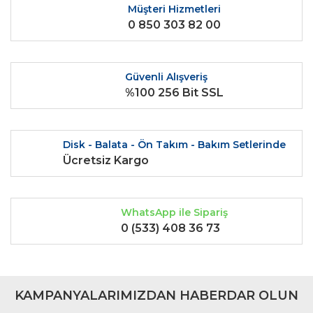
Ürün resmi kalitesiz, bozuk veya görüntülenemiyor.
Müşteri Hizmetleri
0 850 303 82 00
Ürün açıklamasında eksik bilgiler bulunuyor.
Ürün bilgilerinde hatalar bulunuyor.
Ürün fiyatı diğer sitelerden daha pahalı.
Güvenli Alışveriş
Bu ürüne benzer farklı alternatifler olmalı.
%100 256 Bit SSL
Disk - Balata - Ön Takım - Bakım Setlerinde
Ücretsiz Kargo
Gönder
WhatsApp ile Sipariş
0 (533) 408 36 73
KAMPANYALARIMIZDAN HABERDAR OLUN