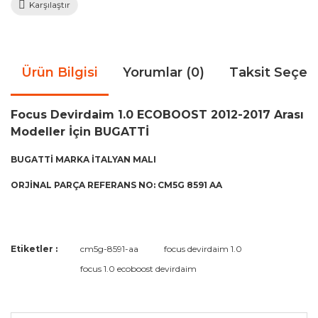
Karşılaştır
Ürün Bilgisi
Yorumlar (0)
Taksit Seçen
Focus Devirdaim 1.0 ECOBOOST 2012-2017 Arası
Modeller İçin BUGATTİ
BUGATTİ MARKA İTALYAN MALI
ORJİNAL PARÇA REFERANS NO: CM5G 8591 AA
Bu ürünün fiyat bilgisi, resim, ürün açıklamalarında ve diğer
Etiketler :
cm5g-8591-aa
focus devirdaim 1.0
konularda yetersiz gördüğünüz noktaları öneri formunu
Bu ürüne ilk yorumu siz yapın!
focus 1.0 ecoboost devirdaim
kullanarak tarafımıza iletebilirsiniz.
Görüş ve önerileriniz için teşekkür ederiz.
Yorum Yaz