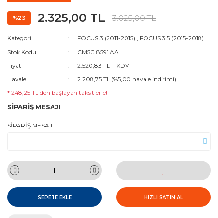
2.325,00 TL
3.025,00 TL
%23
Kategori
FOCUS 3 (2011-2015)
,
FOCUS 3.5 (2015-2018)
Stok Kodu
CM5G 8591 AA
Fiyat
2.520,83 TL + KDV
Havale
2.208,75 TL (%5,00 havale indirimi)
* 248,25 TL den başlayan taksitlerle!
SİPARİŞ MESAJI
SİPARİŞ MESAJI
SEPETE EKLE
HIZLI SATIN AL