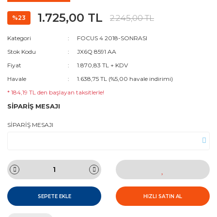
1.725,00 TL
2.245,00 TL
%23
Kategori
FOCUS 4 2018-SONRASI
Stok Kodu
JX6Q 8591 AA
Fiyat
1.870,83 TL + KDV
Havale
1.638,75 TL (%5,00 havale indirimi)
* 184,19 TL den başlayan taksitlerle!
SİPARİŞ MESAJI
SİPARİŞ MESAJI
SEPETE EKLE
HIZLI SATIN AL