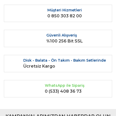
Ürün açıklamasında eksik bilgiler bulunuyor.
Ürün bilgilerinde hatalar bulunuyor.
Müşteri Hizmetleri
0 850 303 82 00
Ürün fiyatı diğer sitelerden daha pahalı.
Bu ürüne benzer farklı alternatifler olmalı.
Güvenli Alışveriş
%100 256 Bit SSL
Gönder
Disk - Balata - Ön Takım - Bakım Setlerinde
Ücretsiz Kargo
WhatsApp ile Sipariş
0 (533) 408 36 73