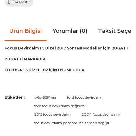
Karşılaştır
Ürün Bilgisi
Yorumlar (0)
Taksit Seçen
Focus Devirdaim 1.5 Dizel 2017 Sonrası Modeller İçin BUGATTİ
BUGATTİ MARKADIR
FOCUS 4 1.5 DİZELLER İÇİN UYUMLUDUR
Bu ürünün fiyat bilgisi, resim, ürün açıklamalarında ve diğer
Etiketler :
jx6q-8591-aa
ford focus devirdaim
konularda yetersiz gördüğünüz noktaları öneri formunu
Bu ürüne ilk yorumu siz yapın!
ford focus devirdaim değişimi
kullanarak tarafımıza iletebilirsiniz.
Görüş ve önerileriniz için teşekkür ederiz.
2015 focus devirdaim
2004 focus devirdaim
focus devirdaim pompası ne zaman değişir
Yorum Yaz
Ürün resmi kalitesiz, bozuk veya görüntülenemiyor.