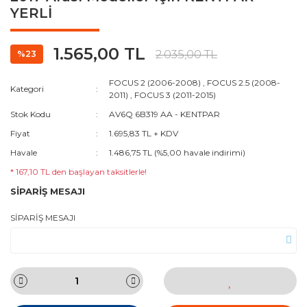
YERLİ
1.565,00 TL
2.035,00 TL
%23
FOCUS 2 (2006-2008)
,
FOCUS 2.5 (2008-
Kategori
2011)
,
FOCUS 3 (2011-2015)
Stok Kodu
AV6Q 6B319 AA - KENTPAR
Fiyat
1.695,83 TL + KDV
Havale
1.486,75 TL (%5,00 havale indirimi)
* 167,10 TL den başlayan taksitlerle!
SİPARİŞ MESAJI
SİPARİŞ MESAJI