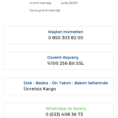
Bu ürüne ilk yorumu siz yapın!
krank kasnağı
av6q 6b319
kullanarak tarafımıza iletebilirsiniz.
Görüş ve önerileriniz için teşekkür ederiz.
focus grank kasnağı
Yorum Yaz
Ürün resmi kalitesiz, bozuk veya görüntülenemiyor.
Ürün açıklamasında eksik bilgiler bulunuyor.
Müşteri Hizmetleri
0 850 303 82 00
Ürün bilgilerinde hatalar bulunuyor.
Ürün fiyatı diğer sitelerden daha pahalı.
Bu ürüne benzer farklı alternatifler olmalı.
Güvenli Alışveriş
%100 256 Bit SSL
Disk - Balata - Ön Takım - Bakım Setlerinde
Gönder
Ücretsiz Kargo
WhatsApp ile Sipariş
0 (533) 408 36 73