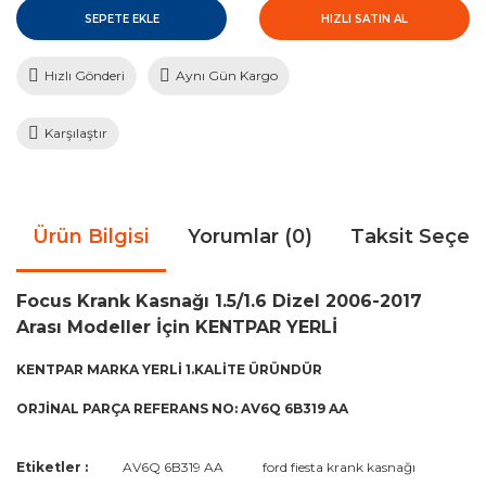
SEPETE EKLE
HIZLI SATIN AL
Hızlı Gönderi
Aynı Gün Kargo
Karşılaştır
Ürün Bilgisi
Yorumlar (0)
Taksit Seçen
Focus Krank Kasnağı 1.5/1.6 Dizel 2006-2017
Arası Modeller İçin KENTPAR YERLİ
KENTPAR MARKA YERLİ 1.KALİTE ÜRÜNDÜR
ORJİNAL PARÇA REFERANS NO: AV6Q 6B319 AA
Bu ürünün fiyat bilgisi, resim, ürün açıklamalarında ve diğer
Etiketler :
AV6Q 6B319 AA
ford fiesta krank kasnağı
konularda yetersiz gördüğünüz noktaları öneri formunu