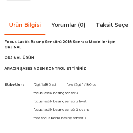
Ürün Bilgisi
Yorumlar (0)
Taksit Seçen
Focus Lastik Basınç Sensörü 2018 Sonrası Modeller İçin
ORJİNAL
ORJİNAL ÜRÜN
ARACIN ŞASESİNDEN KONTROL ETTİRİNİZ
Bu ürünün fiyat bilgisi, resim, ürün açıklamalarında ve diğer
Etiketler :
f2gt 1a180 cd
ford f2gt 1a180 cd
konularda yetersiz gördüğünüz noktaları öneri formunu
Bu ürüne ilk yorumu siz yapın!
focus lastik basınç sensörü
kullanarak tarafımıza iletebilirsiniz.
Görüş ve önerileriniz için teşekkür ederiz.
focus lastik basınç sensörü fiyat
focus lastik basınç sensörü uyarısı
Yorum Yaz
Ürün resmi kalitesiz, bozuk veya görüntülenemiyor.
ford focus lastik basınç sensörü
Ürün açıklamasında eksik bilgiler bulunuyor.
Ürün bilgilerinde hatalar bulunuyor.