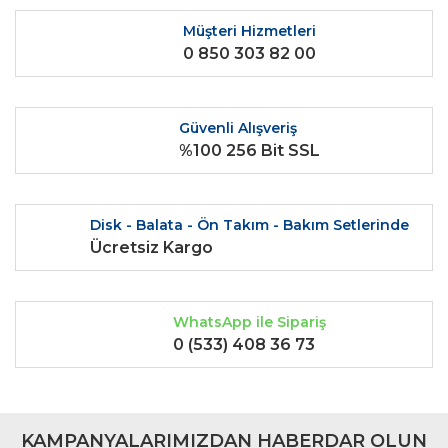
Ürün fiyatı diğer sitelerden daha pahalı.
Müşteri Hizmetleri
0 850 303 82 00
Bu ürüne benzer farklı alternatifler olmalı.
Güvenli Alışveriş
%100 256 Bit SSL
Gönder
Disk - Balata - Ön Takım - Bakım Setlerinde
Ücretsiz Kargo
WhatsApp ile Sipariş
0 (533) 408 36 73
KAMPANYALARIMIZDAN HABERDAR OLUN