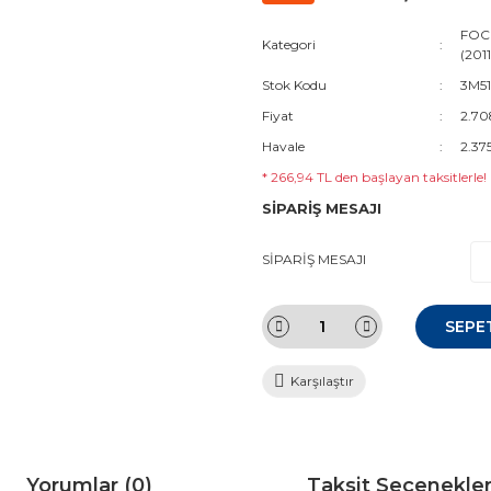
FOC
Kategori
(201
Stok Kodu
3M5
Fiyat
2.70
Havale
2.37
* 266,94 TL den başlayan taksitlerle!
SİPARİŞ MESAJI
SİPARİŞ MESAJI
SEPE
Karşılaştır
Yorumlar (0)
Taksit Seçenekler