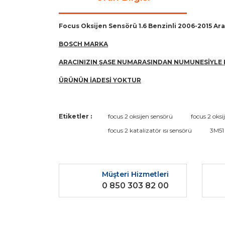
Focus Oksijen Sensörü 1.6 Benzinli 2006-2015 Ar
BOSCH MARKA
ARACINIZIN ŞASE NUMARASINDAN NUMUNESİYLE 
ÜRÜNÜN İADESİ YOKTUR
Bu ürünün fiyat bilgisi, resim, ürün açıklamaların
Etiketler :
focus 2 oksijen sensörü
focus 2 oksi
Görüş ve önerileriniz için teşekkür ederiz.
focus 2 katalizatör ısı sensörü
3M51
Ürün resmi kalitesiz, bozuk veya görüntülenemiyo
Ürün açıklamasında eksik bilgiler bulunuyor.
Müşteri Hizmetleri
Ürün bilgilerinde hatalar bulunuyor.
0 850 303 82 00
Ürün fiyatı diğer sitelerden daha pahalı.
Bu ürüne benzer farklı alternatifler olmalı.