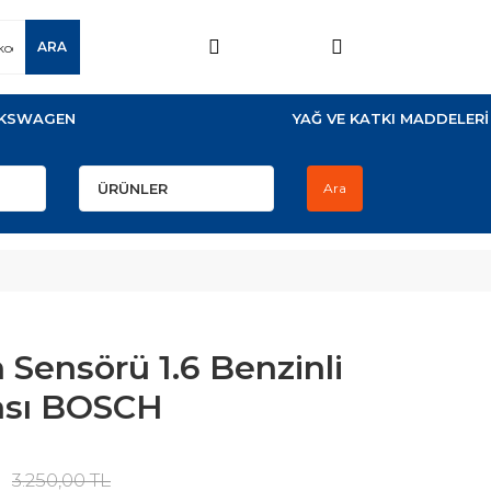
ARA
KSWAGEN
YAĞ VE KATKI MADDELERİ
Ara
 Sensörü 1.6 Benzinli
ası BOSCH
3.250,00 TL