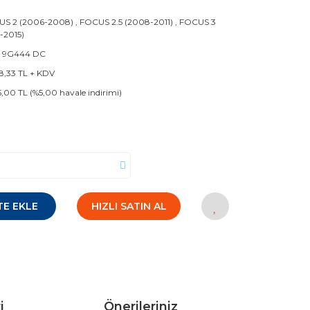
US 2 (2006-2008)
,
FOCUS 2.5 (2008-2011)
,
FOCUS 3
1-2015)
1 9G444 DC
8,33 TL + KDV
5,00 TL (%5,00 havale indirimi)
TE EKLE
HIZLI SATIN AL
i
Önerileriniz