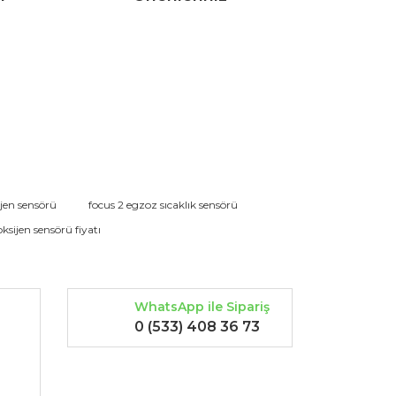
rak tarafımıza iletebilirsiniz.
ijen sensörü
focus 2 egzoz sıcaklık sensörü
oksijen sensörü fiyatı
WhatsApp ile Sipariş
0 (533) 408 36 73
-