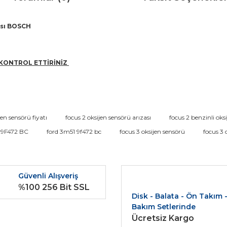
ası BOSCH
KONTROL ETTİRİNİZ
da ve diğer konularda yetersiz gördüğünüz noktaları öneri formunu kullana
jen sensörü fiyatı
focus 2 oksijen sensörü arızası
focus 2 benzinli oks
Bu ürüne ilk yorumu siz yapın!
 9F472 BC
ford 3m51 9f472 bc
focus 3 oksijen sensörü
focus 3 
r.
Yorum Yaz
Güvenli Alışveriş
%100 256 Bit SSL
Disk - Balata - Ön Takım 
Bakım Setlerinde
Ücretsiz Kargo