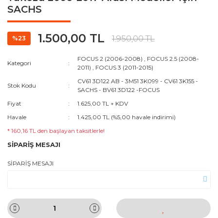
SACHS
1.500,00 TL
1.950,00 TL
%23
FOCUS 2 (2006-2008)
,
FOCUS 2.5 (2008-
Kategori
2011)
,
FOCUS 3 (2011-2015)
CV61 3D122 AB - 3M51 3K099 - CV61 3K155 -
Stok Kodu
SACHS - BV61 3D122 -FOCUS
Fiyat
1.625,00 TL + KDV
Havale
1.425,00 TL (%5,00 havale indirimi)
* 160,16 TL den başlayan taksitlerle!
SİPARİŞ MESAJI
SİPARİŞ MESAJI