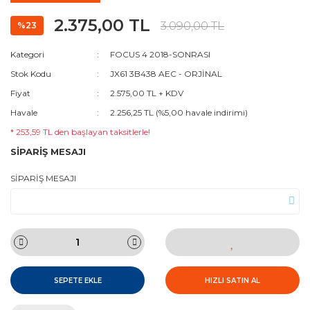
2.375,00 TL
3.090,00 TL
%23
Kategori
FOCUS 4 2018-SONRASI
Stok Kodu
JX61 3B438 AEC - ORJİNAL
Fiyat
2.575,00 TL + KDV
Havale
2.256,25 TL (%5,00 havale indirimi)
* 253,59 TL den başlayan taksitlerle!
SİPARİŞ MESAJI
SİPARİŞ MESAJI
SEPETE EKLE
HIZLI SATIN AL