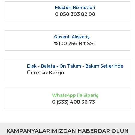
Ürün fiyatı diğer sitelerden daha pahalı.
Müşteri Hizmetleri
0 850 303 82 00
Bu ürüne benzer farklı alternatifler olmalı.
Güvenli Alışveriş
%100 256 Bit SSL
Gönder
Disk - Balata - Ön Takım - Bakım Setlerinde
Ücretsiz Kargo
WhatsApp ile Sipariş
0 (533) 408 36 73
KAMPANYALARIMIZDAN HABERDAR OLUN