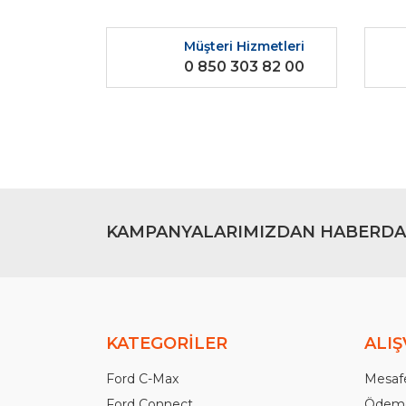
Ürün resmi kalitesiz, bozuk veya görüntülenemiyo
Ürün açıklamasında eksik bilgiler bulunuyor.
Müşteri Hizmetleri
Ürün bilgilerinde hatalar bulunuyor.
0 850 303 82 00
Ürün fiyatı diğer sitelerden daha pahalı.
Bu ürüne benzer farklı alternatifler olmalı.
KAMPANYALARIMIZDAN HABERDA
KATEGORİLER
ALIŞ
Ford C-Max
Mesafe
Ford Connect
Ödeme