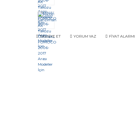
TAVSİYE ET
YORUM YAZ
FİYAT ALARMI