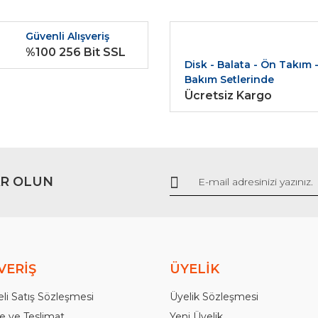
r.
Yorum Yaz
Güvenli Alışveriş
%100 256 Bit SSL
Disk - Balata - Ön Takım 
Bakım Setlerinde
Ücretsiz Kargo
Gönder
R OLUN
VERİŞ
ÜYELİK
li Satış Sözleşmesi
Üyelik Sözleşmesi
 ve Teslimat
Yeni Üyelik