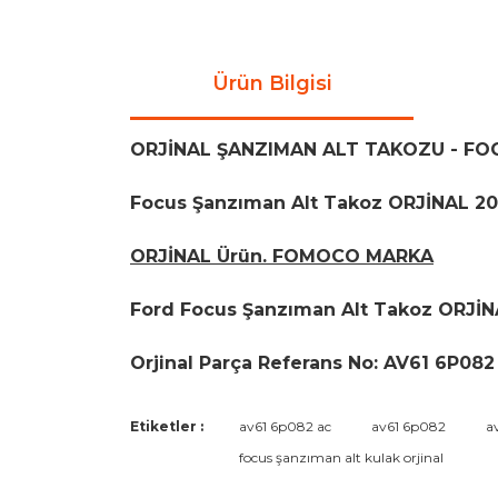
Ürün Bilgisi
ORJİNAL ŞANZIMAN ALT TAKOZU - FO
Focus Şanzıman Alt Takoz ORJİNAL 200
ORJİNAL Ürün. FOMOCO MARKA
Ford Focus Şanzıman Alt Takoz ORJİ
Orjinal Parça Referans No: AV61 6P082
Bu ürünün fiyat bilgisi, resim, ürün açıklamaların
Etiketler :
av61 6p082 ac
av61 6p082
a
Görüş ve önerileriniz için teşekkür ederiz.
focus şanzıman alt kulak orjinal