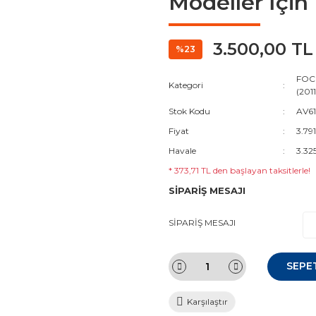
Modeller İçin
3.500,00 TL
%23
FOC
Kategori
(201
Stok Kodu
AV6
Fiyat
3.79
Havale
3.32
* 373,71 TL den başlayan taksitlerle!
SİPARİŞ MESAJI
SİPARİŞ MESAJI
SEPE
Karşılaştır