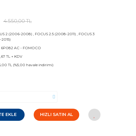
4.550,00 TL
US 2 (2006-2008)
,
FOCUS 2.5 (2008-2011)
,
FOCUS 3
1-2015)
1 6P082 AC - FOMOCO
1,67 TL + KDV
5,00 TL (%5,00 havale indirimi)
TE EKLE
HIZLI SATIN AL