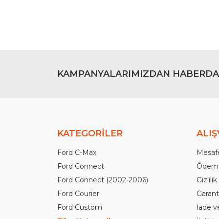
Ürün fiyatı diğer sitelerden daha pahalı.
Bu ürüne benzer farklı alternatifler olmalı.
KAMPANYALARIMIZDAN HABERDA
KATEGORİLER
ALIŞ
Ford C-Max
Mesafe
Ford Connect
Ödeme
Ford Connect (2002-2006)
Gizlili
Ford Courier
Garanti
Ford Custom
İade v