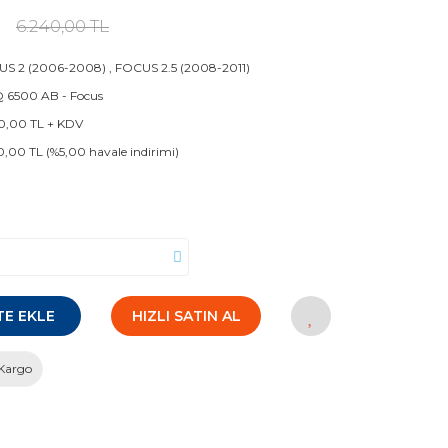
L
6.240,00 TL
US 2 (2006-2008)
,
FOCUS 2.5 (2008-2011)
 6500 AB - Focus
0,00 TL + KDV
0,00 TL (%5,00 havale indirimi)
TE EKLE
HIZLI SATIN AL
Kargo