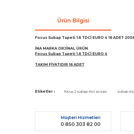
Ürün Bilgisi
Focus Subap Tapeti 1.6 TDCİ EURO 4 16 ADET 2006-
İNA MARKA ORJİNAL ÜRÜN
Focus Subap Tapeti 1.6 TDCİ EURO 4
TAKIM FİYATIDIR 16 ADET
Bu ürünün fiyat bilgisi, resim, ürün açıklamaların
Etiketler :
focus 2 subap itici arızası
subap itic
Görüş ve önerileriniz için teşekkür ederiz.
Ürün resmi kalitesiz, bozuk veya görüntülenemiyo
Müşteri Hizmetleri
Ürün açıklamasında eksik bilgiler bulunuyor.
0 850 303 82 00
Ürün bilgilerinde hatalar bulunuyor.