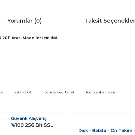
Yorumlar (0)
Taksit Seçenekler
2011 Arası Modeller İçin İNA
da ve diğer konularda yetersiz gördüğünüz noktaları öneri formunu kullana
isi
2s6q 6500
focus subap tapeti
focus subap iticisi
Bu ürüne ilk yorumu siz yapın!
r.
Güvenli Alışveriş
Yorum Yaz
%100 256 Bit SSL
Disk - Balata - Ön Takım 