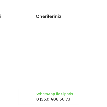
i
Önerileriniz
rak tarafımıza iletebilirsiniz.
WhatsApp ile Sipariş
0 (533) 408 36 73
-