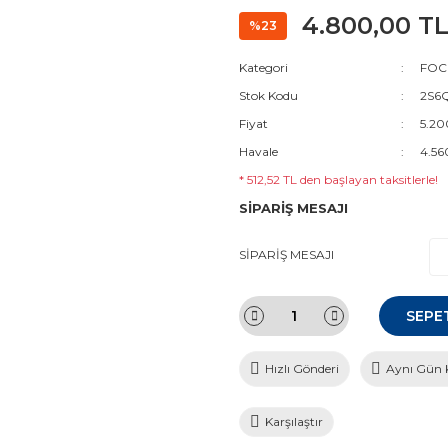
4.800,00 T
%23
Kategori
FOC
Stok Kodu
2S6Q
Fiyat
5.20
Havale
4.56
* 512,52 TL den başlayan taksitlerle!
SİPARİŞ MESAJI
SİPARİŞ MESAJI
SEPE
Hızlı Gönderi
Aynı Gün 
Karşılaştır