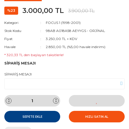
3.000,00 TL
3.900,00 TL
%23
Kategori
FOCUS 1 (1998-2001)
Stok Kodu
98AB A018A58 AEYYGS - ORJİNAL
Fiyat
3.250,00 TL + KDV
Havale
2.850,00 TL (%5,00 havale indirimi)
* 320,33 TL den başlayan taksitlerle!
SİPARİŞ MESAJI
SİPARİŞ MESAJI
SEPETE EKLE
HIZLI SATIN AL