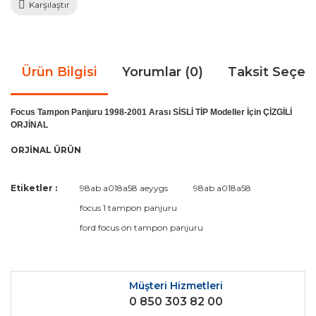
Karşılaştır
Ürün Bilgisi
Yorumlar (0)
Taksit Seçen
Focus Tampon Panjuru 1998-2001 Arası SİSLİ TİP Modeller İçin ÇİZGİLİ
ORJİNAL
ORJİNAL ÜRÜN
Bu ürünün fiyat bilgisi, resim, ürün açıklamalarında ve diğer
Etiketler :
98ab a018a58 aeyygs
98ab a018a58
konularda yetersiz gördüğünüz noktaları öneri formunu
Bu ürüne ilk yorumu siz yapın!
focus 1 tampon panjuru
kullanarak tarafımıza iletebilirsiniz.
Görüş ve önerileriniz için teşekkür ederiz.
ford focus ön tampon panjuru
Yorum Yaz
Ürün resmi kalitesiz, bozuk veya görüntülenemiyor.
Ürün açıklamasında eksik bilgiler bulunuyor.
Müşteri Hizmetleri
0 850 303 82 00
Ürün bilgilerinde hatalar bulunuyor.