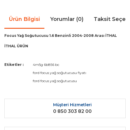
Ürün Bilgisi
Yorumlar (0)
Taksit Seçen
Focus Yağ Soğutucusu 1.6 Benzinli 2004-2008 Arası İTHAL
İTHAL ÜRÜN
Bu ürünün fiyat bilgisi, resim, ürün açıklamalarında ve diğer
Etiketler :
4m5g 6b856 bc
konularda yetersiz gördüğünüz noktaları öneri formunu
Bu ürüne ilk yorumu siz yapın!
ford focus yağ soğutucusu fiyatı
kullanarak tarafımıza iletebilirsiniz.
Görüş ve önerileriniz için teşekkür ederiz.
ford focus yağ soğutucusu
Yorum Yaz
Ürün resmi kalitesiz, bozuk veya görüntülenemiyor.
Ürün açıklamasında eksik bilgiler bulunuyor.
Müşteri Hizmetleri
0 850 303 82 00
Ürün bilgilerinde hatalar bulunuyor.
Ürün fiyatı diğer sitelerden daha pahalı.
Bu ürüne benzer farklı alternatifler olmalı.