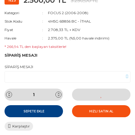
2.500,00 TL
3.250,00 TL
%23
Kategori
FOCUS 2 (2006-2008)
Stok Kodu
4M5G 6B856 BC - İTHAL
Fiyat
2.708,33 TL + KDV
Havale
2.375,00 TL (%5,00 havale indirimi)
* 266,94 TL den başlayan taksitlerle!
SİPARİŞ MESAJI
SİPARİŞ MESAJI
SEPETE EKLE
HIZLI SATIN AL
Karşılaştır