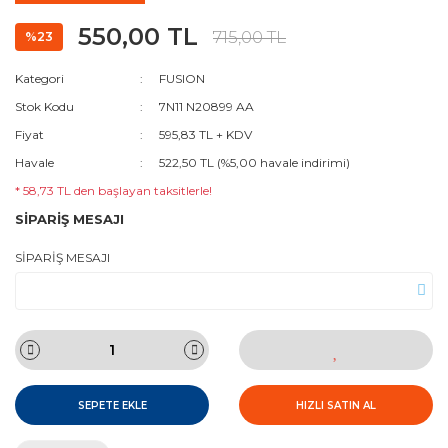
550,00 TL
715,00 TL
%23
Kategori
FUSION
Stok Kodu
7N11 N20899 AA
Fiyat
595,83 TL + KDV
Havale
522,50 TL (%5,00 havale indirimi)
* 58,73 TL den başlayan taksitlerle!
SİPARİŞ MESAJI
SİPARİŞ MESAJI
SEPETE EKLE
HIZLI SATIN AL