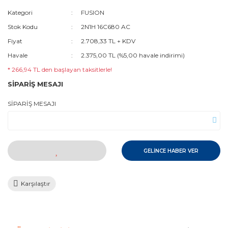
Kategori
FUSION
Stok Kodu
2N1H 16C680 AC
Fiyat
2.708,33 TL + KDV
Havale
2.375,00 TL (%5,00 havale indirimi)
* 266,94 TL den başlayan taksitlerle!
SİPARİŞ MESAJI
SİPARİŞ MESAJI
GELİNCE HABER VER
Karşılaştır