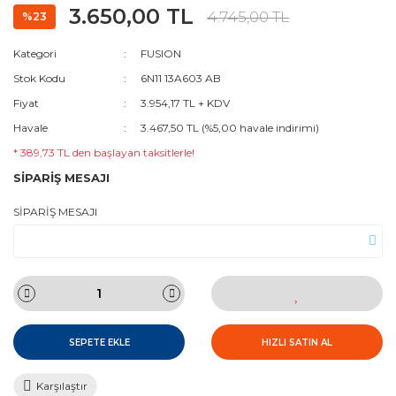
3.650,00 TL
4.745,00 TL
%23
Kategori
FUSION
Stok Kodu
6N11 13A603 AB
Fiyat
3.954,17 TL + KDV
Havale
3.467,50 TL (%5,00 havale indirimi)
* 389,73 TL den başlayan taksitlerle!
SİPARİŞ MESAJI
SİPARİŞ MESAJI
SEPETE EKLE
HIZLI SATIN AL
Karşılaştır