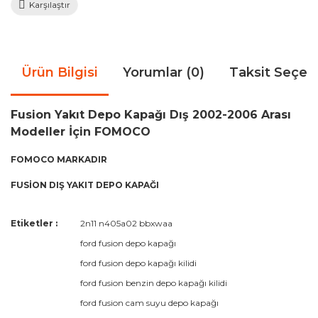
Karşılaştır
Ürün Bilgisi
Yorumlar (0)
Taksit Seçen
Fusion Yakıt Depo Kapağı Dış 2002-2006 Arası
Modeller İçin FOMOCO
FOMOCO MARKADIR
FUSİON DIŞ YAKIT DEPO KAPAĞI
Bu ürünün fiyat bilgisi, resim, ürün açıklamalarında ve diğer
Etiketler :
2n11 n405a02 bbxwaa
konularda yetersiz gördüğünüz noktaları öneri formunu
Bu ürüne ilk yorumu siz yapın!
ford fusion depo kapağı
kullanarak tarafımıza iletebilirsiniz.
Görüş ve önerileriniz için teşekkür ederiz.
ford fusion depo kapağı kilidi
ford fusion benzin depo kapağı kilidi
Yorum Yaz
Ürün resmi kalitesiz, bozuk veya görüntülenemiyor.
ford fusion cam suyu depo kapağı
Ürün açıklamasında eksik bilgiler bulunuyor.