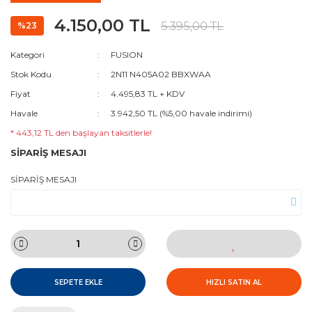
4.150,00 TL
5.395,00 TL
%23
Kategori
FUSION
Stok Kodu
2N11 N405A02 BBXWAA
Fiyat
4.495,83 TL + KDV
Havale
3.942,50 TL (%5,00 havale indirimi)
* 443,12 TL den başlayan taksitlerle!
SİPARİŞ MESAJI
SİPARİŞ MESAJI
SEPETE EKLE
HIZLI SATIN AL