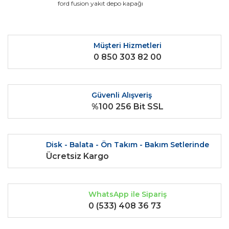
ford fusion yakıt depo kapağı
Ürün bilgilerinde hatalar bulunuyor.
Ürün fiyatı diğer sitelerden daha pahalı.
Bu ürüne benzer farklı alternatifler olmalı.
Müşteri Hizmetleri
0 850 303 82 00
Güvenli Alışveriş
%100 256 Bit SSL
Gönder
Disk - Balata - Ön Takım - Bakım Setlerinde
Ücretsiz Kargo
WhatsApp ile Sipariş
0 (533) 408 36 73