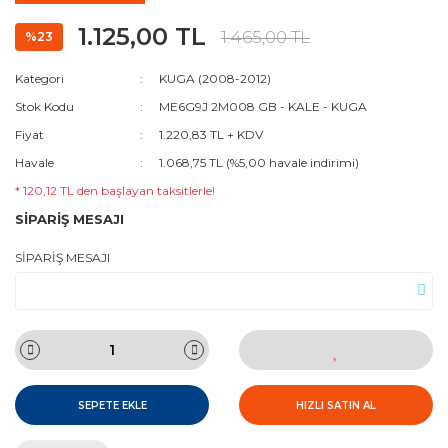
1.125,00 TL
1.465,00 TL
%23
Kategori
KUGA (2008-2012)
Stok Kodu
ME6G9J 2M008 GB - KALE - KUGA
Fiyat
1.220,83 TL + KDV
Havale
1.068,75 TL (%5,00 havale indirimi)
* 120,12 TL den başlayan taksitlerle!
SİPARİŞ MESAJI
SİPARİŞ MESAJI
SEPETE EKLE
HIZLI SATIN AL