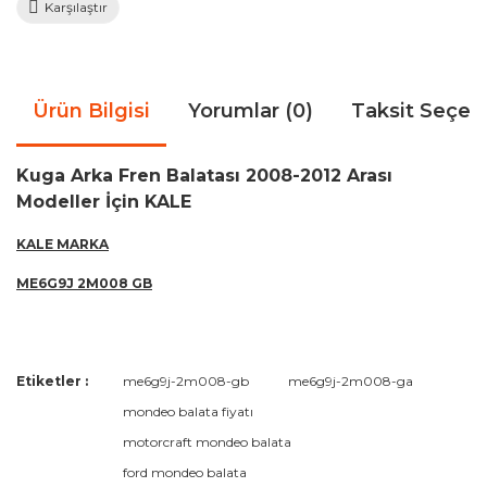
Karşılaştır
Ürün Bilgisi
Yorumlar (0)
Taksit Seçen
Kuga Arka Fren Balatası 2008-2012 Arası
Modeller İçin KALE
KALE MARKA
ME6G9J 2M008 GB
Bu ürünün fiyat bilgisi, resim, ürün açıklamalarında ve diğer
Etiketler :
me6g9j-2m008-gb
me6g9j-2m008-ga
konularda yetersiz gördüğünüz noktaları öneri formunu
Bu ürüne ilk yorumu siz yapın!
mondeo balata fiyatı
kullanarak tarafımıza iletebilirsiniz.
Görüş ve önerileriniz için teşekkür ederiz.
motorcraft mondeo balata
ford mondeo balata
Yorum Yaz