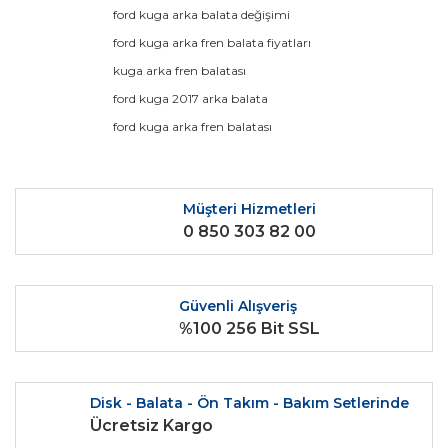
Ürün resmi kalitesiz, bozuk veya görüntülenemiyor.
ford kuga arka balata değişimi
Ürün açıklamasında eksik bilgiler bulunuyor.
ford kuga arka fren balata fiyatları
Ürün bilgilerinde hatalar bulunuyor.
kuga arka fren balatası
Ürün fiyatı diğer sitelerden daha pahalı.
ford kuga 2017 arka balata
Bu ürüne benzer farklı alternatifler olmalı.
ford kuga arka fren balatası
Müşteri Hizmetleri
0 850 303 82 00
Gönder
Güvenli Alışveriş
%100 256 Bit SSL
Disk - Balata - Ön Takım - Bakım Setlerinde
Ücretsiz Kargo