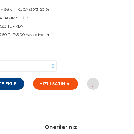
m Setleri
,
KUGA (2013-2019)
 BAKIM SETİ - 5
0,83 TL + KDV
7,50 TL (%5,00 havale indirimi)
TE EKLE
HIZLI SATIN AL
i
Önerileriniz