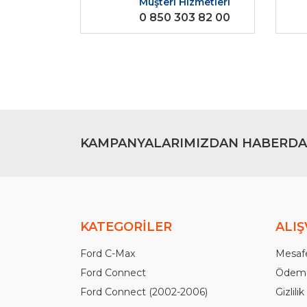
Müşteri Hizmetleri
Ürün açıklamasında eksik bilgiler bulunuyor.
0 850 303 82 00
Ürün bilgilerinde hatalar bulunuyor.
Ürün fiyatı diğer sitelerden daha pahalı.
Bu ürüne benzer farklı alternatifler olmalı.
KAMPANYALARIMIZDAN HABERDA
KATEGORİLER
ALIŞ
Ford C-Max
Mesafe
Ford Connect
Ödeme
Ford Connect (2002-2006)
Gizlili