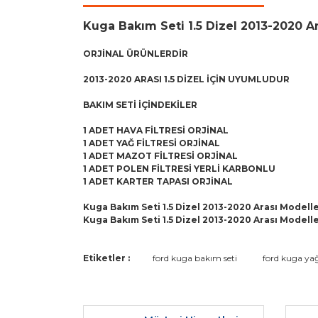
Kuga Bakım Seti 1.5 Dizel 2013-2020 Ar
ORJİNAL ÜRÜNLERDİR
2013-2020 ARASI 1.5 DİZEL İÇİN UYUMLUDUR
BAKIM SETİ İÇİNDEKİLER
1 ADET HAVA FİLTRESİ ORJİNAL
1 ADET YAĞ FİLTRESİ ORJİNAL
1 ADET MAZOT FİLTRESİ ORJİNAL
1 ADET POLEN FİLTRESİ YERLİ KARBONLU
1 ADET KARTER TAPASI ORJİNAL
Kuga Bakım Seti 1.5 Dizel 2013-2020 Arası Modell
Kuga Bakım Seti 1.5 Dizel 2013-2020 Arası Modell
Bu ürünün fiyat bilgisi, resim, ürün açıklamaların
Etiketler :
ford kuga bakım seti
ford kuga yağ
Görüş ve önerileriniz için teşekkür ederiz.
Ürün resmi kalitesiz, bozuk veya görüntülenemiyo