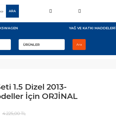
ARA
KSWAGEN
YAĞ VE KATKI MADDELERİ
Ara
ti 1.5 Dizel 2013-
deller İçin ORJİNAL
4.225,00 TL