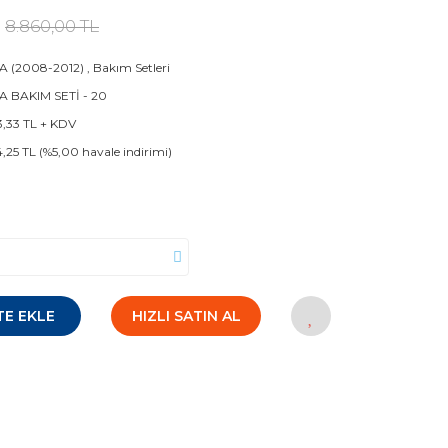
8.860,00 TL
 (2008-2012)
,
Bakım Setleri
 BAKIM SETİ - 20
3,33 TL + KDV
4,25 TL (%5,00 havale indirimi)
TE EKLE
HIZLI SATIN AL