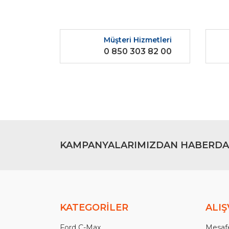
Görüş ve önerileriniz için teşekkür ederiz.
Ürün resmi kalitesiz, bozuk veya görüntülenemiyo
Müşteri Hizmetleri
Ürün açıklamasında eksik bilgiler bulunuyor.
0 850 303 82 00
Ürün bilgilerinde hatalar bulunuyor.
Ürün fiyatı diğer sitelerden daha pahalı.
Bu ürüne benzer farklı alternatifler olmalı.
KAMPANYALARIMIZDAN HABERDA
KATEGORİLER
ALIŞ
Ford C-Max
Mesafe