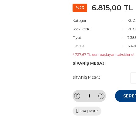
6.815,00 TL
%23
Kategori
KUGA
Stok Kodu
KUGA
Fiyat
7.38
Havale
6.47
* 727,67 TL den başlayan taksitlerle!
SİPARİŞ MESAJI
SİPARİŞ MESAJI
SEPE
Karşılaştır