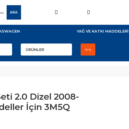
ARA
KSWAGEN
YAĞ VE KATKI MADDELERİ
Ara
ti 2.0 Dizel 2008-
deller İçin 3M5Q