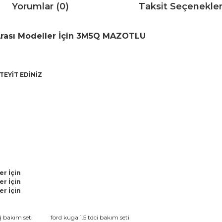
Yorumlar (0)
Taksit Seçenekler
Arası Modeller İçin 3M5Q MAZOTLU
TEYİT EDİNİZ
er İçin
er İçin
er İçin
da ve diğer konularda yetersiz gördüğünüz noktaları öneri formunu kullana
 bakım seti
ford kuga 1.5 tdci bakım seti