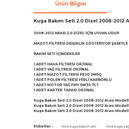
Ürün Bilgisi
Kuga Bakım Seti 2.0 Dizel 2008-2012 
2008-2012 ARASI 2.0 DİZEL İÇİN UYUMLUDUR
MAZOT FİLTRESİ DEİŞİKLİK GÖSTERİYOR ŞASEYLE 
BAKIM SETİ İÇİNDEKİLER
1 ADET HAVA FİLTRESİ ORJİNAL
1 ADET YAĞ FİLTRESİ ORJİNAL
1 ADET MAZOT FİLTRESİ PEJO 3M5Q
1 ADET POLEN FİLTRESİ YERLİ KARBONLU
1 ADET MOTOR YAĞ FMY 5W30 7LT
1 ADET KARTER TAPASI ORJİNAL
Kuga Bakım Seti 2.0 Dizel 2008-2012 Arası Modell
Kuga Bakım Seti 2.0 Dizel 2008-2012 Arası Modell
Kuga Bakım Seti 2.0 Dizel 2008-2012 Arası Modell
Bu ürünün fiyat bilgisi, resim, ürün açıklamaların
Etiketler :
ford kuga bakım seti
ford kuga yağ