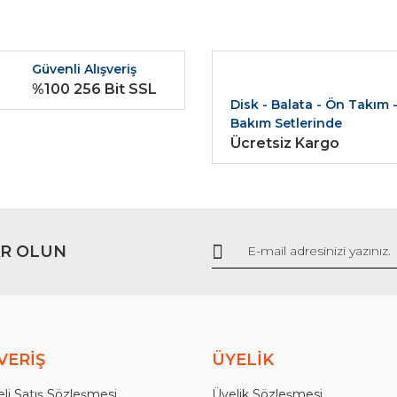
Bu ürüne ilk yorumu siz yapın!
r.
Güvenli Alışveriş
Yorum Yaz
%100 256 Bit SSL
Disk - Balata - Ön Takım 
Bakım Setlerinde
Ücretsiz Kargo
R OLUN
Gönder
VERİŞ
ÜYELİK
li Satış Sözleşmesi
Üyelik Sözleşmesi