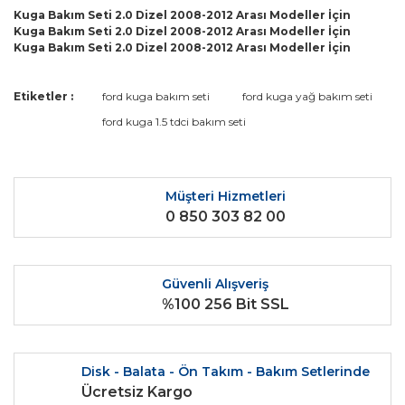
Kuga Bakım Seti 2.0 Dizel 2008-2012 Arası Modeller İçin
Kuga Bakım Seti 2.0 Dizel 2008-2012 Arası Modeller İçin
Kuga Bakım Seti 2.0 Dizel 2008-2012 Arası Modeller İçin
Bu ürünün fiyat bilgisi, resim, ürün açıklamalarında ve diğer
Etiketler :
ford kuga bakım seti
ford kuga yağ bakım seti
konularda yetersiz gördüğünüz noktaları öneri formunu
Bu ürüne ilk yorumu siz yapın!
ford kuga 1.5 tdci bakım seti
kullanarak tarafımıza iletebilirsiniz.
Görüş ve önerileriniz için teşekkür ederiz.
Yorum Yaz
Ürün resmi kalitesiz, bozuk veya görüntülenemiyor.
Müşteri Hizmetleri
0 850 303 82 00
Ürün açıklamasında eksik bilgiler bulunuyor.
Ürün bilgilerinde hatalar bulunuyor.
Ürün fiyatı diğer sitelerden daha pahalı.
Güvenli Alışveriş
Bu ürüne benzer farklı alternatifler olmalı.
%100 256 Bit SSL
Disk - Balata - Ön Takım - Bakım Setlerinde
Ücretsiz Kargo