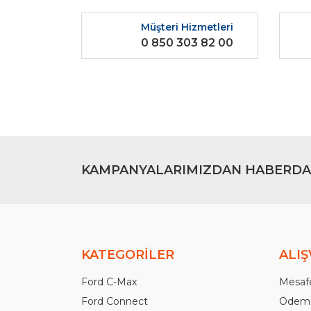
Ürün resmi kalitesiz, bozuk veya görüntülenemiyo
Müşteri Hizmetleri
Ürün açıklamasında eksik bilgiler bulunuyor.
0 850 303 82 00
Ürün bilgilerinde hatalar bulunuyor.
Ürün fiyatı diğer sitelerden daha pahalı.
Bu ürüne benzer farklı alternatifler olmalı.
KAMPANYALARIMIZDAN HABERDA
KATEGORİLER
ALIŞ
Ford C-Max
Mesafe
Ford Connect
Ödeme