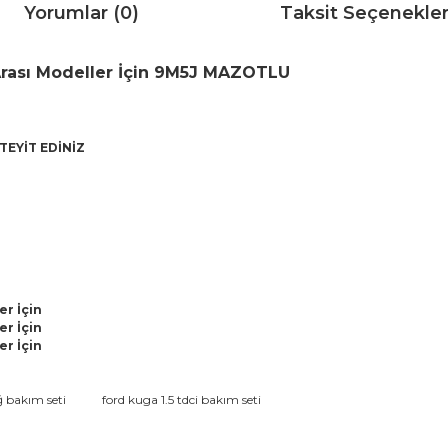
Yorumlar (0)
Taksit Seçenekler
Arası Modeller İçin 9M5J MAZOTLU
TEYİT EDİNİZ
er İçin
er İçin
er İçin
da ve diğer konularda yetersiz gördüğünüz noktaları öneri formunu kullana
 bakım seti
ford kuga 1.5 tdci bakım seti
Bu ürüne ilk yorumu siz yapın!