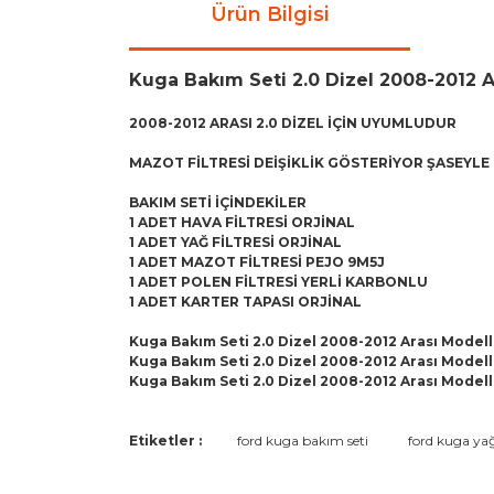
Ürün Bilgisi
Kuga Bakım Seti 2.0 Dizel 2008-2012 
2008-2012 ARASI 2.0 DİZEL İÇİN UYUMLUDUR
MAZOT FİLTRESİ DEİŞİKLİK GÖSTERİYOR ŞASEYLE 
BAKIM SETİ İÇİNDEKİLER
1 ADET HAVA FİLTRESİ ORJİNAL
1 ADET YAĞ FİLTRESİ ORJİNAL
1 ADET MAZOT FİLTRESİ PEJO 9M5J
1 ADET POLEN FİLTRESİ YERLİ KARBONLU
1 ADET KARTER TAPASI ORJİNAL
Kuga Bakım Seti 2.0 Dizel 2008-2012 Arası Modell
Kuga Bakım Seti 2.0 Dizel 2008-2012 Arası Modell
Kuga Bakım Seti 2.0 Dizel 2008-2012 Arası Modell
Bu ürünün fiyat bilgisi, resim, ürün açıklamaların
Etiketler :
ford kuga bakım seti
ford kuga yağ
Görüş ve önerileriniz için teşekkür ederiz.