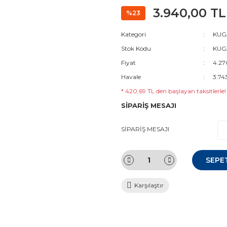
3.940,00 TL
%23
Kategori
KUGA
Stok Kodu
KUGA
Fiyat
4.27
Havale
3.74
* 420,69 TL den başlayan taksitlerle!
SİPARİŞ MESAJI
SİPARİŞ MESAJI
SEPE
Karşılaştır