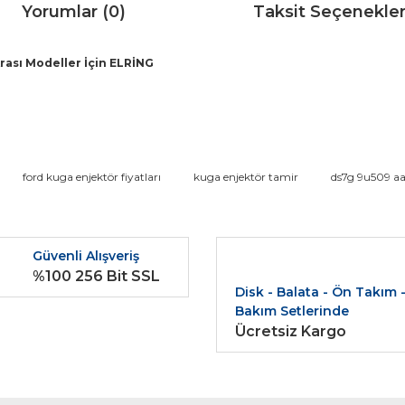
Yorumlar (0)
Taksit Seçenekler
Arası Modeller İçin ELRİNG
da ve diğer konularda yetersiz gördüğünüz noktaları öneri formunu kullana
ford kuga enjektör fiyatları
kuga enjektör tamir
ds7g 9u509 a
Bu ürüne ilk yorumu siz yapın!
r.
Güvenli Alışveriş
Yorum Yaz
%100 256 Bit SSL
Disk - Balata - Ön Takım 
Bakım Setlerinde
Ücretsiz Kargo