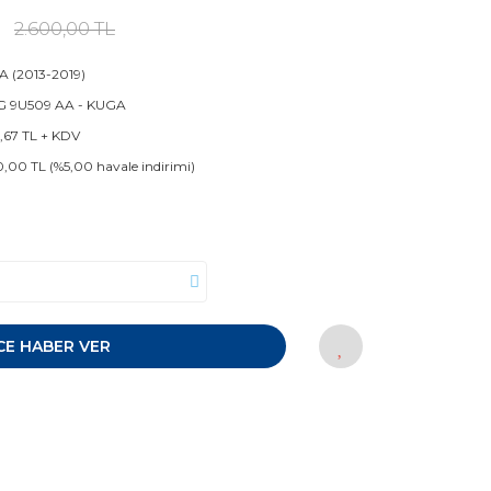
2.600,00 TL
 (2013-2019)
G 9U509 AA - KUGA
6,67 TL + KDV
0,00 TL (%5,00 havale indirimi)
CE HABER VER