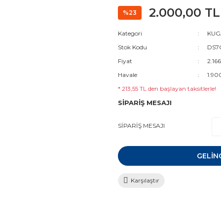
2.000,00 TL
%23
Kategori
KUGA
Stok Kodu
DS7
Fiyat
2.16
Havale
1.90
* 213,55 TL den başlayan taksitlerle!
SİPARİŞ MESAJI
SİPARİŞ MESAJI
GELİN
Karşılaştır