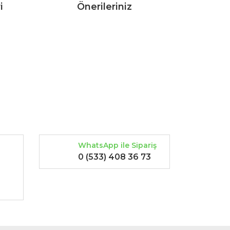
i
Önerileriniz
rak tarafımıza iletebilirsiniz.
a
WhatsApp ile Sipariş
0 (533) 408 36 73
-