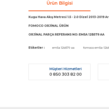
Ürün Bilgisi
Kuga Hava Akış Metresi 1.5 - 2.0 Dizel 2013-2019
FOMOCO ORJİNAL ÜRÜN
ORJİNAL PARÇA REFERANS NO: EM5A 12B579 AA
Bu ürünün fiyat bilgisi, resim, ürün açıklamaların
Etiketler :
em5a 12b579 aa
fomoco em5a-12b
Görüş ve önerileriniz için teşekkür ederiz.
Ürün resmi kalitesiz, bozuk veya görüntülenemiyo
Müşteri Hizmetleri
Ürün açıklamasında eksik bilgiler bulunuyor.
0 850 303 82 00
Ürün bilgilerinde hatalar bulunuyor.
Ürün fiyatı diğer sitelerden daha pahalı.
Bu ürüne benzer farklı alternatifler olmalı.