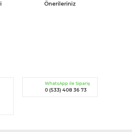
i
Önerileriniz
rak tarafımıza iletebilirsiniz.
WhatsApp ile Sipariş
0 (533) 408 36 73
-