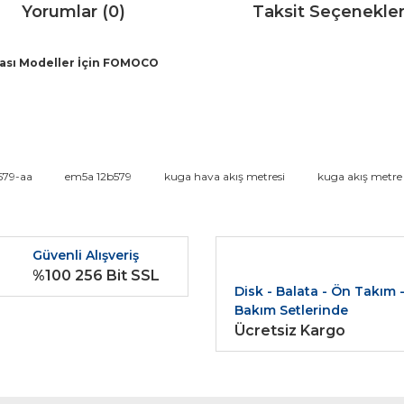
Yorumlar (0)
Taksit Seçenekler
 Arası Modeller İçin FOMOCO
da ve diğer konularda yetersiz gördüğünüz noktaları öneri formunu kullana
579-aa
em5a 12b579
kuga hava akış metresi
kuga akış metre
Bu ürüne ilk yorumu siz yapın!
r.
Güvenli Alışveriş
Yorum Yaz
%100 256 Bit SSL
Disk - Balata - Ön Takım 
Bakım Setlerinde
Ücretsiz Kargo