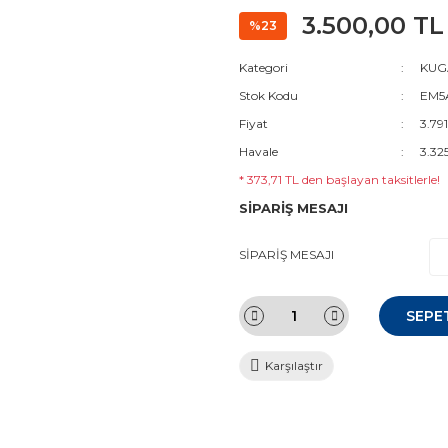
3.500,00 TL
%23
Kategori
KUGA
Stok Kodu
EM5
Fiyat
3.79
Havale
3.32
* 373,71 TL den başlayan taksitlerle!
SİPARİŞ MESAJI
SİPARİŞ MESAJI
SEPE
Karşılaştır