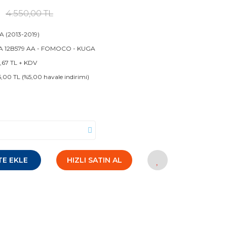
4.550,00 TL
 (2013-2019)
A 12B579 AA - FOMOCO - KUGA
1,67 TL + KDV
5,00 TL (%5,00 havale indirimi)
TE EKLE
HIZLI SATIN AL