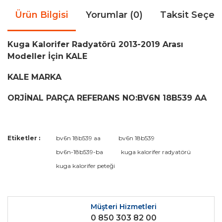
Ürün Bilgisi
Yorumlar (0)
Taksit Seçen
Kuga Kalorifer Radyatörü 2013-2019 Arası
Modeller İçin KALE
KALE MARKA
ORJİNAL PARÇA REFERANS NO:BV6N 18B539 AA
Bu ürünün fiyat bilgisi, resim, ürün açıklamalarında ve diğer
Etiketler :
bv6n 18b539 aa
bv6n 18b539
konularda yetersiz gördüğünüz noktaları öneri formunu
Bu ürüne ilk yorumu siz yapın!
bv6n-18b539-ba
kuga kalorifer radyatörü
kullanarak tarafımıza iletebilirsiniz.
Görüş ve önerileriniz için teşekkür ederiz.
kuga kalorifer peteği
Yorum Yaz
Ürün resmi kalitesiz, bozuk veya görüntülenemiyor.
Ürün açıklamasında eksik bilgiler bulunuyor.
Müşteri Hizmetleri
0 850 303 82 00
Ürün bilgilerinde hatalar bulunuyor.