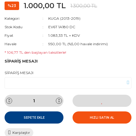
1.000,00 TL
1.300,00 TL
%23
Kategori
KUGA (2013-2019)
Stok Kodu
EV6T 1A180 DC
Fiyat
1.083,33 TL + KDV
Havale
950,00 TL (%5,00 havale indirimi)
* 106,77 TL den başlayan taksitlerle!
SİPARİŞ MESAJI
SİPARİŞ MESAJI
SEPETE EKLE
HIZLI SATIN AL
Karşılaştır