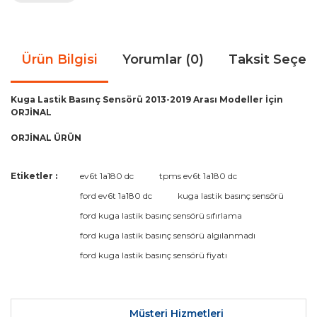
Ürün Bilgisi
Yorumlar (0)
Taksit Seçen
Kuga Lastik Basınç Sensörü 2013-2019 Arası Modeller İçin
ORJİNAL
ORJİNAL ÜRÜN
Bu ürünün fiyat bilgisi, resim, ürün açıklamalarında ve diğer
Etiketler :
ev6t 1a180 dc
tpms ev6t 1a180 dc
konularda yetersiz gördüğünüz noktaları öneri formunu
Bu ürüne ilk yorumu siz yapın!
ford ev6t 1a180 dc
kuga lastik basınç sensörü
kullanarak tarafımıza iletebilirsiniz.
Görüş ve önerileriniz için teşekkür ederiz.
ford kuga lastik basınç sensörü sıfırlama
ford kuga lastik basınç sensörü algılanmadı
Yorum Yaz
Ürün resmi kalitesiz, bozuk veya görüntülenemiyor.
ford kuga lastik basınç sensörü fiyatı
Ürün açıklamasında eksik bilgiler bulunuyor.
Ürün bilgilerinde hatalar bulunuyor.
Ürün fiyatı diğer sitelerden daha pahalı.
Müşteri Hizmetleri