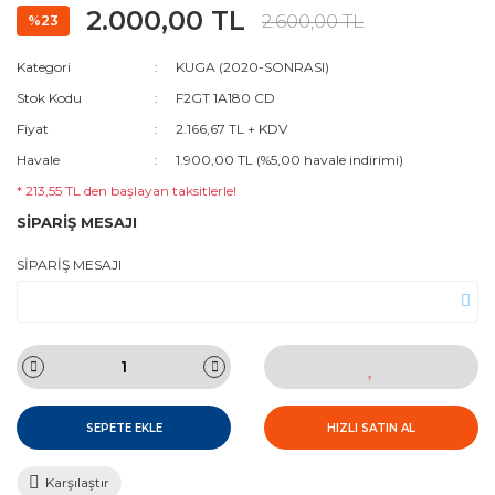
2.000,00 TL
2.600,00 TL
%23
Kategori
KUGA (2020-SONRASI)
Stok Kodu
F2GT 1A180 CD
Fiyat
2.166,67 TL + KDV
Havale
1.900,00 TL (%5,00 havale indirimi)
* 213,55 TL den başlayan taksitlerle!
SİPARİŞ MESAJI
SİPARİŞ MESAJI
SEPETE EKLE
HIZLI SATIN AL
Karşılaştır