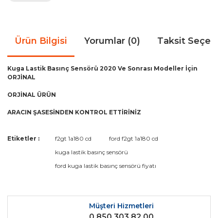
Ürün Bilgisi
Yorumlar (0)
Taksit Seçen
Kuga Lastik Basınç Sensörü 2020 Ve Sonrası Modeller İçin
ORJİNAL
ORJİNAL ÜRÜN
ARACIN ŞASESİNDEN KONTROL ETTİRİNİZ
Bu ürünün fiyat bilgisi, resim, ürün açıklamalarında ve diğer
Etiketler :
f2gt 1a180 cd
ford f2gt 1a180 cd
konularda yetersiz gördüğünüz noktaları öneri formunu
Bu ürüne ilk yorumu siz yapın!
kuga lastik basınç sensörü
kullanarak tarafımıza iletebilirsiniz.
Görüş ve önerileriniz için teşekkür ederiz.
ford kuga lastik basınç sensörü fiyatı
Yorum Yaz
Ürün resmi kalitesiz, bozuk veya görüntülenemiyor.
Ürün açıklamasında eksik bilgiler bulunuyor.
Müşteri Hizmetleri
0 850 303 82 00
Ürün bilgilerinde hatalar bulunuyor.