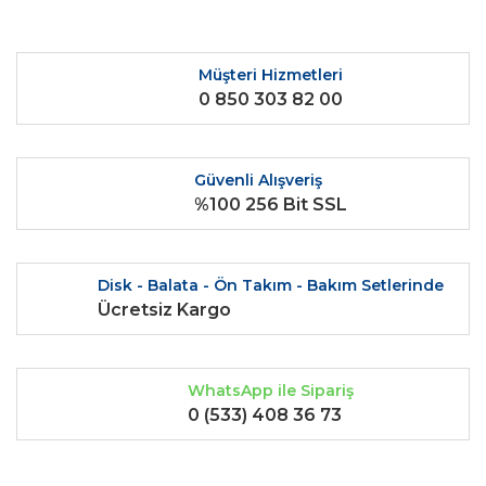
Ürün resmi kalitesiz, bozuk veya görüntülenemiyor.
Ürün açıklamasında eksik bilgiler bulunuyor.
Ürün bilgilerinde hatalar bulunuyor.
Müşteri Hizmetleri
0 850 303 82 00
Ürün fiyatı diğer sitelerden daha pahalı.
Bu ürüne benzer farklı alternatifler olmalı.
Güvenli Alışveriş
%100 256 Bit SSL
Gönder
Disk - Balata - Ön Takım - Bakım Setlerinde
Ücretsiz Kargo
WhatsApp ile Sipariş
0 (533) 408 36 73