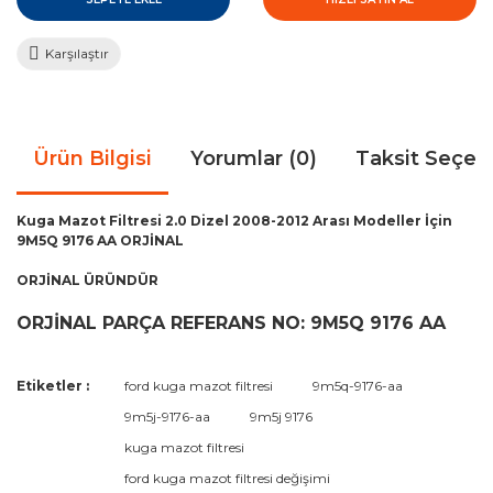
Karşılaştır
Ürün Bilgisi
Yorumlar (0)
Taksit Seçen
Kuga Mazot Filtresi 2.0 Dizel 2008-2012 Arası Modeller İçin
9M5Q 9176 AA ORJİNAL
ORJİNAL ÜRÜNDÜR
ORJİNAL PARÇA REFERANS NO: 9M5Q 9176 AA
Bu ürünün fiyat bilgisi, resim, ürün açıklamalarında ve diğer
Etiketler :
ford kuga mazot filtresi
9m5q-9176-aa
konularda yetersiz gördüğünüz noktaları öneri formunu
Bu ürüne ilk yorumu siz yapın!
9m5j-9176-aa
9m5j 9176
kullanarak tarafımıza iletebilirsiniz.
Görüş ve önerileriniz için teşekkür ederiz.
kuga mazot filtresi
ford kuga mazot filtresi değişimi
Yorum Yaz