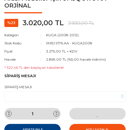
ORJİNAL
3.020,00 TL
3.930,00 TL
%23
Kategori
KUGA (2008-2012)
Stok Kodu
9M5J 9176 AA - KUGA2008
Fiyat
3.275,00 TL + KDV
Havale
2.869,00 TL (%5,00 havale indirimi)
* 322,46 TL den başlayan taksitlerle!
SİPARİŞ MESAJI
SİPARİŞ MESAJI
SEPETE EKLE
HIZLI SATIN AL