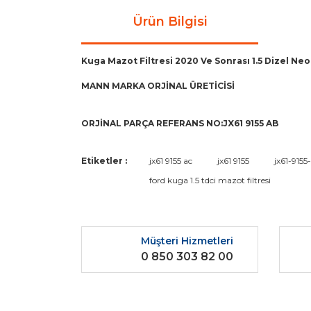
Ürün Bilgisi
Kuga Mazot Filtresi 2020 Ve Sonrası 1.5 Dizel Ne
MANN MARKA ORJİNAL ÜRETİCİSİ
ORJİNAL PARÇA REFERANS NO:JX61 9155 AB
Bu ürünün fiyat bilgisi, resim, ürün açıklamaların
Etiketler :
jx61 9155 ac
jx61 9155
jx61-9155
Görüş ve önerileriniz için teşekkür ederiz.
ford kuga 1.5 tdci mazot filtresi
Ürün resmi kalitesiz, bozuk veya görüntülenemiyo
Ürün açıklamasında eksik bilgiler bulunuyor.
Müşteri Hizmetleri
Ürün bilgilerinde hatalar bulunuyor.
0 850 303 82 00
Ürün fiyatı diğer sitelerden daha pahalı.
Bu ürüne benzer farklı alternatifler olmalı.