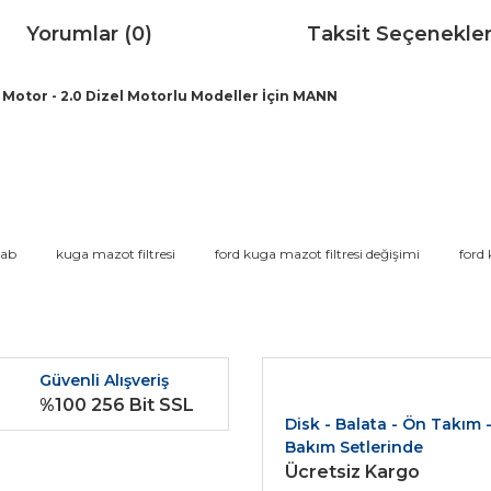
Yorumlar (0)
Taksit Seçenekler
o Motor - 2.0 Dizel Motorlu Modeller İçin MANN
da ve diğer konularda yetersiz gördüğünüz noktaları öneri formunu kullana
-ab
kuga mazot filtresi
ford kuga mazot filtresi değişimi
ford 
Bu ürüne ilk yorumu siz yapın!
r.
Yorum Yaz
Güvenli Alışveriş
%100 256 Bit SSL
Disk - Balata - Ön Takım 
Bakım Setlerinde
Ücretsiz Kargo