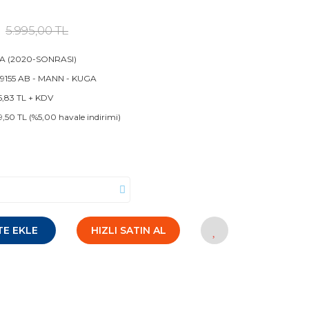
5.995,00 TL
A (2020-SONRASI)
 9155 AB - MANN - KUGA
5,83 TL + KDV
9,50 TL (%5,00 havale indirimi)
TE EKLE
HIZLI SATIN AL