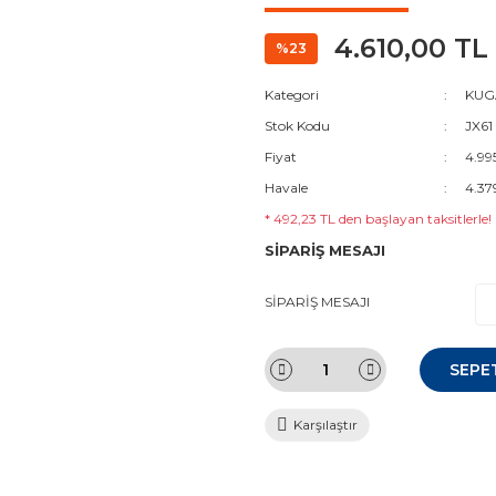
4.610,00 TL
%23
Kategori
KUG
Stok Kodu
JX61
Fiyat
4.99
Havale
4.37
* 492,23 TL den başlayan taksitlerle!
SİPARİŞ MESAJI
SİPARİŞ MESAJI
SEPE
Karşılaştır