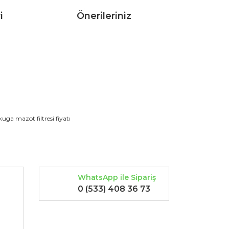
i
Önerileriniz
rak tarafımıza iletebilirsiniz.
kuga mazot filtresi fiyatı
WhatsApp ile Sipariş
0 (533) 408 36 73
-