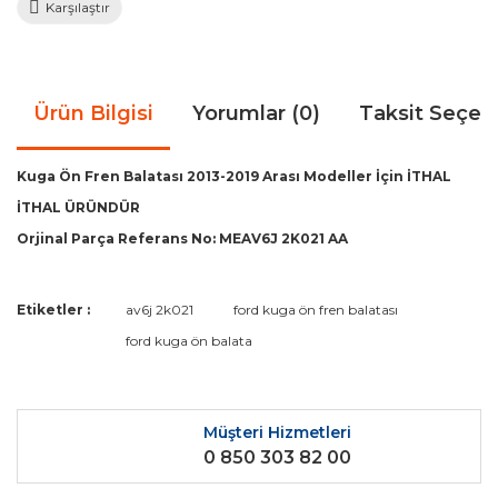
Karşılaştır
Ürün Bilgisi
Yorumlar (0)
Taksit Seçen
Kuga Ön Fren Balatası 2013-2019 Arası Modeller İçin İTHAL
İTHAL ÜRÜNDÜR
Orjinal Parça Referans No: MEAV6J 2K021 AA
Bu ürünün fiyat bilgisi, resim, ürün açıklamalarında ve diğer
Etiketler :
av6j 2k021
ford kuga ön fren balatası
konularda yetersiz gördüğünüz noktaları öneri formunu
Bu ürüne ilk yorumu siz yapın!
ford kuga ön balata
kullanarak tarafımıza iletebilirsiniz.
Görüş ve önerileriniz için teşekkür ederiz.
Yorum Yaz
Ürün resmi kalitesiz, bozuk veya görüntülenemiyor.
Müşteri Hizmetleri
0 850 303 82 00
Ürün açıklamasında eksik bilgiler bulunuyor.
Ürün bilgilerinde hatalar bulunuyor.