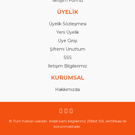
İletişim Formu
ÜYELİK
Üyelik Sözleşmesi
Yeni Üyelik
Üye Girişi
Şifremi Unuttum
SSS
İletişim Bilgilerimiz
KURUMSAL
Hakkımızda
© Tüm hakları saklıdır. Kredi kartı bilgileriniz 256bit SSL sertifikası ile
korunmaktadır.