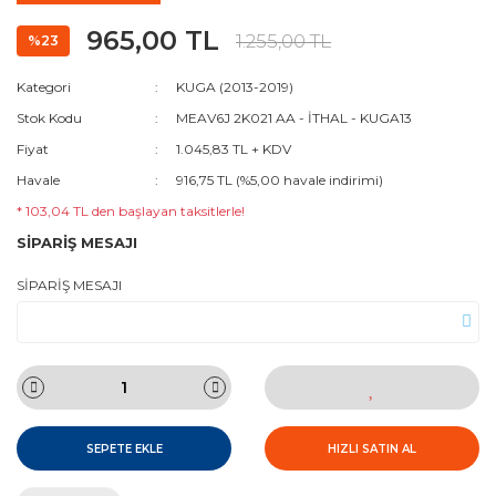
965,00 TL
1.255,00 TL
%23
Kategori
KUGA (2013-2019)
Stok Kodu
MEAV6J 2K021 AA - İTHAL - KUGA13
Fiyat
1.045,83 TL + KDV
Havale
916,75 TL (%5,00 havale indirimi)
* 103,04 TL den başlayan taksitlerle!
SİPARİŞ MESAJI
SİPARİŞ MESAJI
SEPETE EKLE
HIZLI SATIN AL