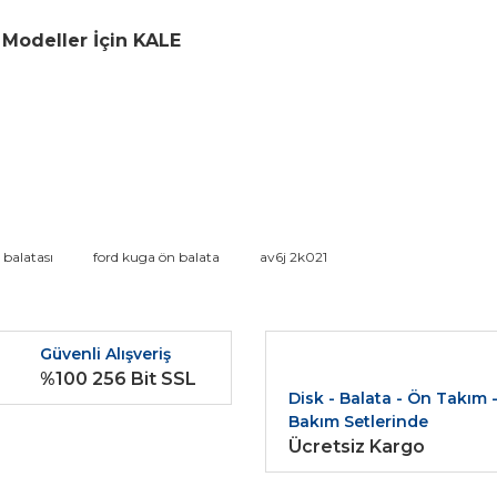
 Modeller İçin KALE
da ve diğer konularda yetersiz gördüğünüz noktaları öneri formunu kullana
 balatası
ford kuga ön balata
av6j 2k021
Bu ürüne ilk yorumu siz yapın!
r.
Güvenli Alışveriş
Yorum Yaz
%100 256 Bit SSL
Disk - Balata - Ön Takım 
Bakım Setlerinde
Ücretsiz Kargo