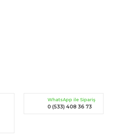
rak tarafımıza iletebilirsiniz.
WhatsApp ile Sipariş
0 (533) 408 36 73
-