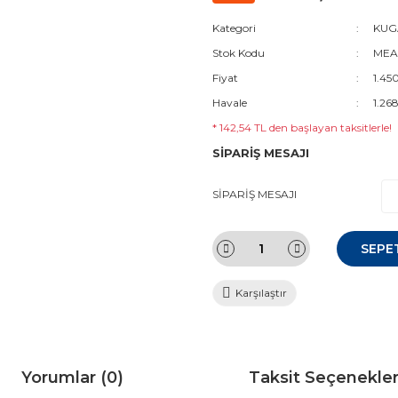
Kategori
KUGA
Stok Kodu
MEAV
Fiyat
1.45
Havale
1.26
* 142,54 TL den başlayan taksitlerle!
SİPARİŞ MESAJI
SİPARİŞ MESAJI
SEPE
Karşılaştır
Yorumlar (0)
Taksit Seçenekler