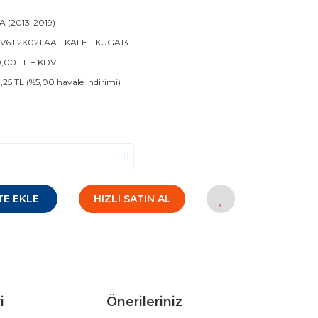
 (2013-2019)
6J 2K021 AA - KALE - KUGA13
0,00 TL + KDV
8,25 TL (%5,00 havale indirimi)
TE EKLE
HIZLI SATIN AL
i
Önerileriniz