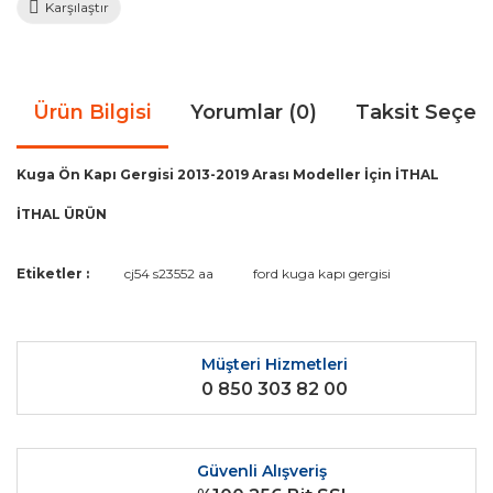
Karşılaştır
Ürün Bilgisi
Yorumlar (0)
Taksit Seçen
Kuga Ön Kapı Gergisi 2013-2019 Arası Modeller İçin İTHAL
İTHAL ÜRÜN
Bu ürünün fiyat bilgisi, resim, ürün açıklamalarında ve diğer
Etiketler :
cj54 s23552 aa
ford kuga kapı gergisi
konularda yetersiz gördüğünüz noktaları öneri formunu
Bu ürüne ilk yorumu siz yapın!
kullanarak tarafımıza iletebilirsiniz.
Görüş ve önerileriniz için teşekkür ederiz.
Müşteri Hizmetleri
Yorum Yaz
0 850 303 82 00
Ürün resmi kalitesiz, bozuk veya görüntülenemiyor.
Ürün açıklamasında eksik bilgiler bulunuyor.
Ürün bilgilerinde hatalar bulunuyor.
Güvenli Alışveriş
Ürün fiyatı diğer sitelerden daha pahalı.