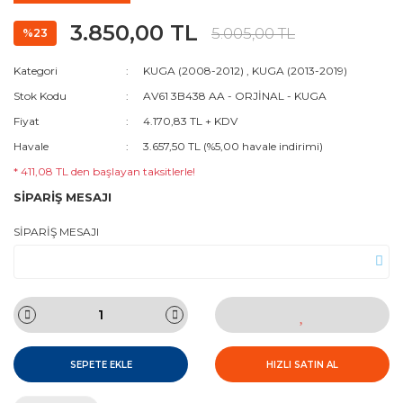
3.850,00 TL
5.005,00 TL
%23
Kategori
KUGA (2008-2012)
,
KUGA (2013-2019)
Stok Kodu
AV61 3B438 AA - ORJİNAL - KUGA
Fiyat
4.170,83 TL + KDV
Havale
3.657,50 TL (%5,00 havale indirimi)
* 411,08 TL den başlayan taksitlerle!
SİPARİŞ MESAJI
SİPARİŞ MESAJI
SEPETE EKLE
HIZLI SATIN AL