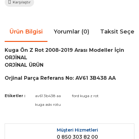
Karşılaştır
Ürün Bilgisi
Yorumlar (0)
Taksit Seçen
Kuga Ön Z Rot 2008-2019 Arası Modeller İçin
ORJİNAL
ORJİNAL ÜRÜN
Orjinal Parça Referans No: AV61 3B438 AA
Bu ürünün fiyat bilgisi, resim, ürün açıklamalarında ve diğer
Etiketler :
av61 3b438 aa
ford kuga z rot
konularda yetersiz gördüğünüz noktaları öneri formunu
Bu ürüne ilk yorumu siz yapın!
kuga askı rotu
kullanarak tarafımıza iletebilirsiniz.
Görüş ve önerileriniz için teşekkür ederiz.
Yorum Yaz
Ürün resmi kalitesiz, bozuk veya görüntülenemiyor.
Müşteri Hizmetleri
0 850 303 82 00
Ürün açıklamasında eksik bilgiler bulunuyor.