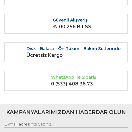
Ürün bilgilerinde hatalar bulunuyor.
Ürün fiyatı diğer sitelerden daha pahalı.
Güvenli Alışveriş
Bu ürüne benzer farklı alternatifler olmalı.
%100 256 Bit SSL
Disk - Balata - Ön Takım - Bakım Setlerinde
Ücretsiz Kargo
Gönder
WhatsApp ile Sipariş
0 (533) 408 36 73
KAMPANYALARIMIZDAN HABERDAR OLUN