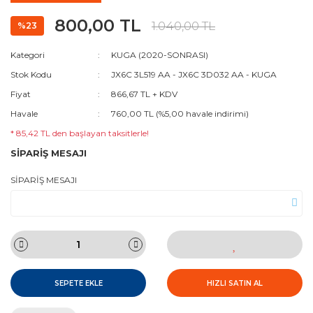
800,00 TL
1.040,00 TL
%23
Kategori
KUGA (2020-SONRASI)
Stok Kodu
JX6C 3L519 AA - JX6C 3D032 AA - KUGA
Fiyat
866,67 TL + KDV
Havale
760,00 TL (%5,00 havale indirimi)
* 85,42 TL den başlayan taksitlerle!
SİPARİŞ MESAJI
SİPARİŞ MESAJI
SEPETE EKLE
HIZLI SATIN AL