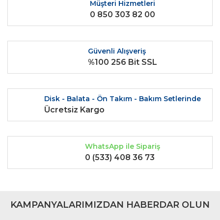
Ürün resmi kalitesiz, bozuk veya görüntülenemiyor.
Müşteri Hizmetleri
0 850 303 82 00
Ürün açıklamasında eksik bilgiler bulunuyor.
Ürün bilgilerinde hatalar bulunuyor.
Ürün fiyatı diğer sitelerden daha pahalı.
Güvenli Alışveriş
Bu ürüne benzer farklı alternatifler olmalı.
%100 256 Bit SSL
Disk - Balata - Ön Takım - Bakım Setlerinde
Ücretsiz Kargo
Gönder
WhatsApp ile Sipariş
0 (533) 408 36 73
KAMPANYALARIMIZDAN HABERDAR OLUN