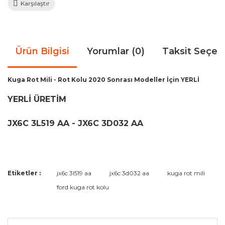
Karşılaştır
Ürün Bilgisi
Yorumlar (0)
Taksit Seçen
Kuga Rot Mili - Rot Kolu 2020 Sonrası Modeller İçin YERLİ
YERLİ ÜRETİM
JX6C 3L519 AA - JX6C 3D032 AA
Bu ürünün fiyat bilgisi, resim, ürün açıklamalarında ve diğer
Etiketler :
jx6c 3l519 aa
jx6c 3d032 aa
kuga rot mili
konularda yetersiz gördüğünüz noktaları öneri formunu
Bu ürüne ilk yorumu siz yapın!
ford kuga rot kolu
kullanarak tarafımıza iletebilirsiniz.
Görüş ve önerileriniz için teşekkür ederiz.
Yorum Yaz