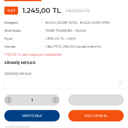
1.245,00 TL
1.620,00 TL
%23
Kategori
KUGA (2008-2012)
,
KUGA (2013-2019)
Stok Kodu
7M5R 7D266 BA - KUGA
Fiyat
1.350,00 TL + KDV
Havale
1.182,75 TL (%5,00 havale indirimi)
* 132,93 TL den başlayan taksitlerle!
SİPARİŞ MESAJI
SİPARİŞ MESAJI
SEPETE EKLE
HIZLI SATIN AL