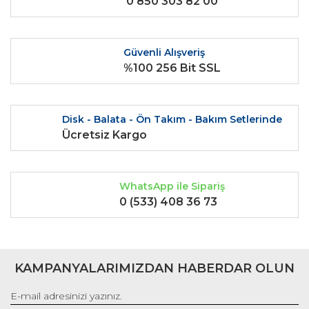
0 850 303 82 00
Ürün fiyatı diğer sitelerden daha pahalı.
Bu ürüne benzer farklı alternatifler olmalı.
Güvenli Alışveriş
%100 256 Bit SSL
Gönder
Disk - Balata - Ön Takım - Bakım Setlerinde
Ücretsiz Kargo
WhatsApp ile Sipariş
0 (533) 408 36 73
KAMPANYALARIMIZDAN HABERDAR OLUN