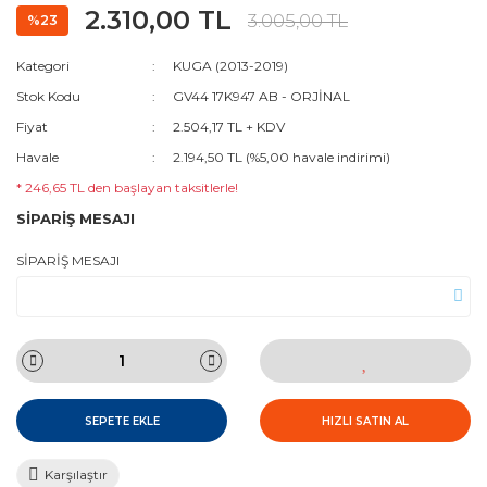
2.310,00 TL
3.005,00 TL
%23
Kategori
KUGA (2013-2019)
Stok Kodu
GV44 17K947 AB - ORJİNAL
Fiyat
2.504,17 TL + KDV
Havale
2.194,50 TL (%5,00 havale indirimi)
* 246,65 TL den başlayan taksitlerle!
SİPARİŞ MESAJI
SİPARİŞ MESAJI
SEPETE EKLE
HIZLI SATIN AL
Karşılaştır