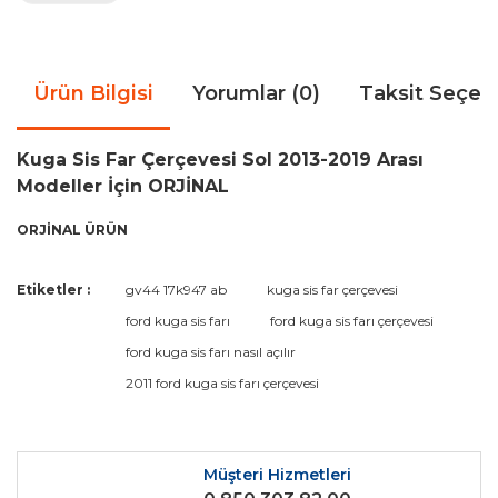
Ürün Bilgisi
Yorumlar (0)
Taksit Seçen
Kuga Sis Far Çerçevesi Sol 2013-2019 Arası
Modeller İçin ORJİNAL
ORJİNAL ÜRÜN
Bu ürünün fiyat bilgisi, resim, ürün açıklamalarında ve diğer
Etiketler :
gv44 17k947 ab
kuga sis far çerçevesi
konularda yetersiz gördüğünüz noktaları öneri formunu
Bu ürüne ilk yorumu siz yapın!
ford kuga sis farı
ford kuga sis farı çerçevesi
kullanarak tarafımıza iletebilirsiniz.
Görüş ve önerileriniz için teşekkür ederiz.
ford kuga sis farı nasıl açılır
2011 ford kuga sis farı çerçevesi
Yorum Yaz
Ürün resmi kalitesiz, bozuk veya görüntülenemiyor.
Ürün açıklamasında eksik bilgiler bulunuyor.
Ürün bilgilerinde hatalar bulunuyor.
Müşteri Hizmetleri