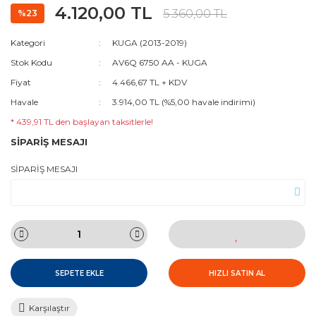
4.120,00 TL
5.360,00 TL
%23
Kategori
KUGA (2013-2019)
Stok Kodu
AV6Q 6750 AA - KUGA
Fiyat
4.466,67 TL + KDV
Havale
3.914,00 TL (%5,00 havale indirimi)
* 439,91 TL den başlayan taksitlerle!
SİPARİŞ MESAJI
SİPARİŞ MESAJI
SEPETE EKLE
HIZLI SATIN AL
Karşılaştır