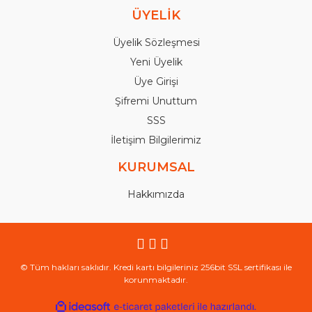
ÜYELİK
Üyelik Sözleşmesi
Yeni Üyelik
Üye Girişi
Şifremi Unuttum
SSS
İletişim Bilgilerimiz
KURUMSAL
Hakkımızda
© Tüm hakları saklıdır. Kredi kartı bilgileriniz 256bit SSL sertifikası ile
korunmaktadır.
ile
ideasoft
e-