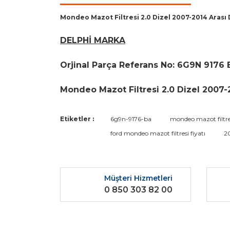
Mondeo Mazot Filtresi 2.0 Dizel 2007-2014 Arası
DELPHİ MARKA
Orjinal Parça Referans No: 6G9N 9176
Mondeo Mazot Filtresi 2.0 Dizel 2007-
Bu ürünün fiyat bilgisi, resim, ürün açıklamaların
Etiketler :
6g9n-9176-ba
mondeo mazot filtre
Görüş ve önerileriniz için teşekkür ederiz.
ford mondeo mazot filtresi fiyatı
2
Ürün resmi kalitesiz, bozuk veya görüntülenemiyo
Ürün açıklamasında eksik bilgiler bulunuyor.
Müşteri Hizmetleri
Ürün bilgilerinde hatalar bulunuyor.
0 850 303 82 00
Ürün fiyatı diğer sitelerden daha pahalı.
Bu ürüne benzer farklı alternatifler olmalı.