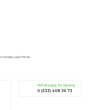
rak tarafımıza iletebilirsiniz.
d mondeo yakıt filtresi
WhatsApp ile Sipariş
0 (533) 408 36 73
-