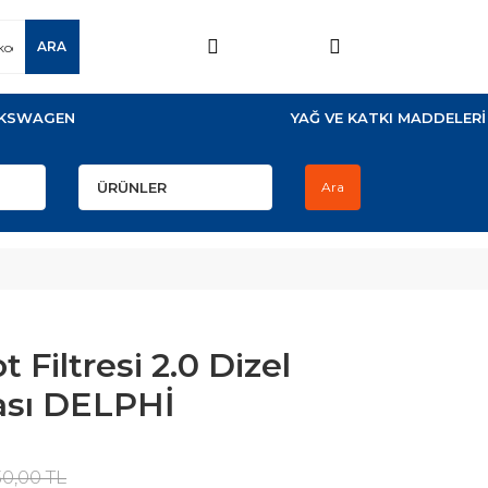
ARA
KSWAGEN
YAĞ VE KATKI MADDELERİ
Ara
Filtresi 2.0 Dizel
ası DELPHİ
30,00 TL