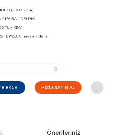
DEO (2007-2014)
 9176 BA - DELPHİ
00 TL + KDV
25 TL (%5,00 havale indirimi)
TE EKLE
HIZLI SATIN AL
i
Önerileriniz