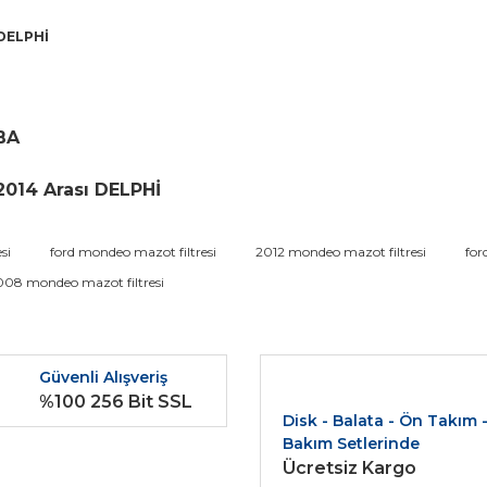
 DELPHİ
 BA
2014 Arası DELPHİ
da ve diğer konularda yetersiz gördüğünüz noktaları öneri formunu kullana
si
ford mondeo mazot filtresi
2012 mondeo mazot filtresi
for
Bu ürüne ilk yorumu siz yapın!
008 mondeo mazot filtresi
r.
Yorum Yaz
Güvenli Alışveriş
%100 256 Bit SSL
Disk - Balata - Ön Takım 
Bakım Setlerinde
Ücretsiz Kargo