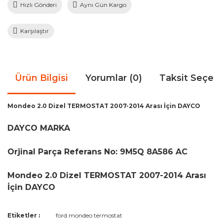
Hızlı Gönderi
Aynı Gün Kargo
Karşılaştır
Ürün Bilgisi
Yorumlar (0)
Taksit Seçen
Mondeo 2.0 Dizel TERMOSTAT 2007-2014 Arası İçin DAYCO
DAYCO MARKA
Orjinal Parça Referans No: 9M5Q 8A586 AC
Mondeo 2.0 Dizel TERMOSTAT 2007-2014 Arası
İçin DAYCO
Bu ürünün fiyat bilgisi, resim, ürün açıklamalarında ve diğer
Etiketler :
ford mondeo termostat