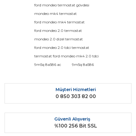
konularda yetersiz gördüğünüz noktaları öneri formunu
Bu ürüne ilk yorumu siz yapın!
ford mondeo termostat gövdesi
kullanarak tarafımıza iletebilirsiniz.
Görüş ve önerileriniz için teşekkür ederiz.
mondeo mk4 termostat
ford mondeo mk4 termostat
Yorum Yaz
Ürün resmi kalitesiz, bozuk veya görüntülenemiyor.
ford mondeo 2.0 termostat
Ürün açıklamasında eksik bilgiler bulunuyor.
mondeo 2.0 dizel termostat
Ürün bilgilerinde hatalar bulunuyor.
ford mondeo 2.0 tdci termostat
Ürün fiyatı diğer sitelerden daha pahalı.
termostat ford mondeo mk4 2.0 tdci
Bu ürüne benzer farklı alternatifler olmalı.
9m5q 8a586 ac
9m5q 8a586
Müşteri Hizmetleri
0 850 303 82 00
Gönder
Güvenli Alışveriş
%100 256 Bit SSL