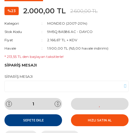
2.000,00 TL
2.600,00 TL
%23
Kategori
MONDEO (2007-2014)
Stok Kodu
9M5Q 8A586 AC - DAYCO
Fiyat
2.166,67 TL + KDV
Havale
1.900,00 TL (%5,00 havale indirimi)
* 213,55 TL den başlayan taksitlerle!
SİPARİŞ MESAJI
SİPARİŞ MESAJI
SEPETE EKLE
HIZLI SATIN AL